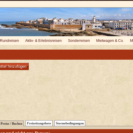
Rundreisen
Aktiv- & Erlebnisreisen
Sonderreisen
Mietwagen & Co.
M
ttel hinzufügen
Freizeitangebote
Stornobedingungen
Preise / Buchen
er und nicht pro Person)