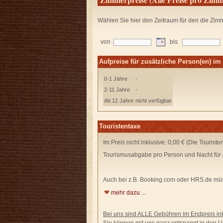
Wählen Sie hier den Zeitraum für den die Zim
von
bis
Aufpreise für zusätzliche Person(en) i
0-1 Jahre
-
2-11 Jahre
-
Ab 12 Jahre
nicht verfügbar
Touristentaxe
Im Preis nicht inklusive: 0,00 € (Die Tourist
Tourismusabgabe pro Person und Nacht für 
Auch bei z.B. Booking.com oder HRS.de
müs
mehr dazu ...
Bei uns sind ALLE Gebühren im Endpreis ink