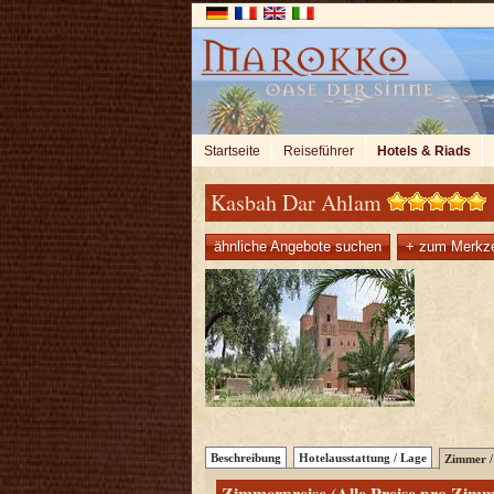
Startseite
Reiseführer
Hotels & Riads
Kasbah Dar Ahlam
ähnliche Angebote suchen
+ zum Merkze
Beschreibung
Hotelausstattung / Lage
Zimmer / 
Zimmerpreise (Alle Preise pro Zimm