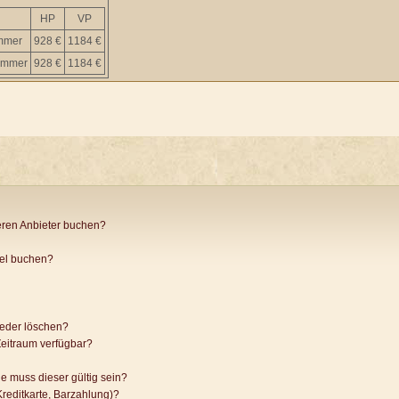
HP
VP
immer
928 €
1184 €
immer
928 €
1184 €
ren Anbieter buchen?
tel buchen?
ieder löschen?
eitraum verfügbar?
e muss dieser gültig sein?
reditkarte, Barzahlung)?