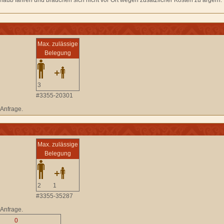
laub fahren und brauchen sich nicht vor Ort wegen zusätzlicher Kosten zu ärgern.
Max. zulässige
Belegung
3
#3355-20301
 Anfrage.
Max. zulässige
Belegung
2
1
#3355-35287
 Anfrage.
0