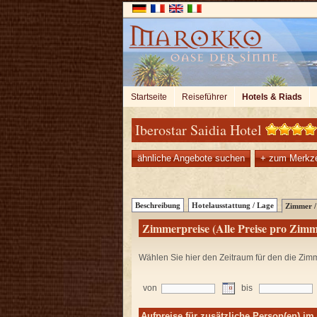
Startseite
Reiseführer
Hotels & Riads
Iberostar Saidia Hotel
ähnliche Angebote suchen
+ zum Merkze
Beschreibung
Hotelausstattung / Lage
Zimmer / 
Zimmerpreise (Alle Preise pro Zimm
Wählen Sie hier den Zeitraum für den die Zim
von
bis
Aufpreise für zusätzliche Person(en) i