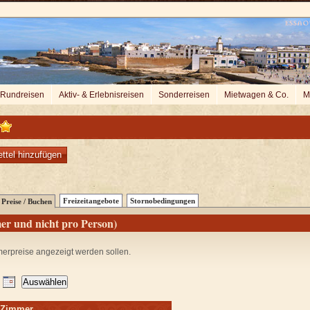
Rundreisen
Aktiv- & Erlebnisreisen
Sonderreisen
Mietwagen & Co.
M
ttel hinzufügen
Freizeitangebote
Stornobedingungen
Preise / Buchen
er und nicht pro Person)
merpreise angezeigt werden sollen.
m Zimmer