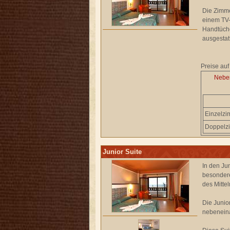
Die Zimme
einem TV-
Handtüche
ausgestatt
Preise auf
Nebe
Einzelz
Doppelz
Junior Suite
In den Jun
besondere
des Mitte
Die Junio
nebeneina