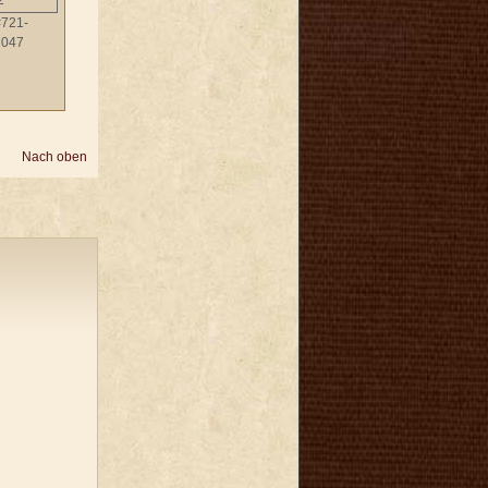
2
#721-
2047
Nach oben