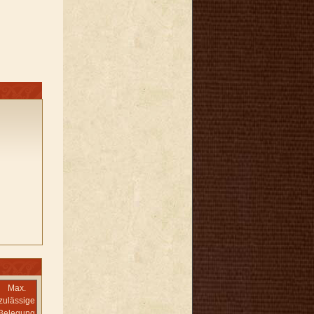
Max.
zulässige
Belegung