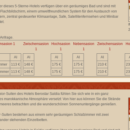
r dieses 5-Sterne-Hotels verfügen über ein geräumiges Bad und sind mit
Flachbildschirm, einem umweltfreundlichen System für den Austausch von
rn, zentral gesteuerter Klimaanlage, Safe, Satellitenfernsehen und Minibar
et.
 Anfrage.
nsasion 1
Zwischensasion
Hochsasion
Nebensasion
Zwischensasion
Ho
1
1
1
1
AI
AI
AI
AI
AI
immer
113 €
148 €
175 €
175 €
210 €
23
immer
113 €
148 €
175 €
175 €
210 €
23
ior-Suiten des Hotels Iberostar Saïdia fühlen Sie sich wie in ein ganz
s marokkanische Atmosphäre versetzt: Von hier aus können Sie die Strände
lmeeres betrachten und die wunderschönen Sonnenuntergänge genießen.
r-Suiten bestehen aus einem sehr geräumigen Schlafzimmer mit zwei
nder stehenden Einzelbetten.