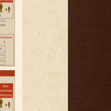
3
#721-
2046
chsasion
1
AI
7 €
7 €
Max.
zulässige
Belegung