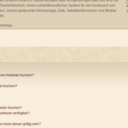
ten unseres Hotels in Saïdia verfügen über ein geräumiges Bad und sind mit
Flachbildschirm, einem umweltfreundlichen System für den Austausch von
rn, zentral gesteuerter Klimaanlage, Safe, Satellitenfernsehen und Minibar
et.
 Anfrage.
ren Anbieter buchen?
tel buchen?
ieder löschen?
eitraum verfügbar?
e muss dieser gültig sein?