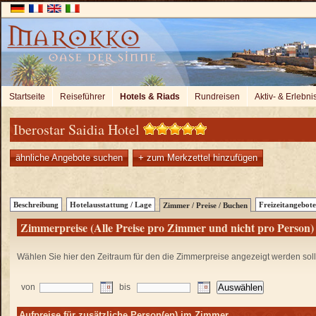
Startseite
Reiseführer
Hotels & Riads
Rundreisen
Aktiv- & Erlebni
Iberostar Saidia Hotel
ähnliche Angebote suchen
+ zum Merkzettel hinzufügen
Beschreibung
Hotelausstattung / Lage
Freizeitangebote
Zimmer / Preise / Buchen
Zimmerpreise (Alle Preise pro Zimmer und nicht pro Person)
Wählen Sie hier den Zeitraum für den die Zimmerpreise angezeigt werden sol
von
bis
Aufpreise für zusätzliche Person(en) im Zimmer