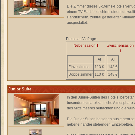
Die Zimmer dieses 5-Sterne-Hotels verfü
einem TV-Flachbildschirm, einem umweltf
Handtüchern, zentral gesteuerter Klimaan
ausgestattet.
Preise auf Anfrage.
Nebensasion 1
Zwischensasion
1
AI
AI
Einzelzimmer
113 €
148 €
Doppelzimmer
113 €
148 €
Junior Suite
In den Junior-Suiten des Hotels Iberostar 
besonderes marokkanische Atmosphäre ver
des Mittelmeeres betrachten und die w
Die Junior-Suiten bestehen aus einem s
nebeneinander stehenden Einzelbetten.