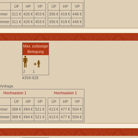
ÜF
HP
VP
ÜF
HP
VP
immer
311 €
426 €
453 €
356 €
419 €
446 €
immer
311 €
426 €
453 €
356 €
419 €
446 €
Max. zulässige
Belegung
2
1
#359-928
 Anfrage.
Hochsasion 1
Hochsasion 1
ÜF
HP
VP
ÜF
HP
VP
immer
368 €
494 €
521 €
413 €
477 €
504 €
immer
368 €
494 €
521 €
413 €
477 €
504 €