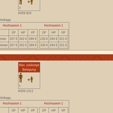
3
#359-925
 Anfrage.
Hochsasion 1
Hochsasion 1
ÜF
HP
VP
ÜF
HP
VP
immer
207 €
262 €
289 €
230 €
294 €
321 €
immer
207 €
262 €
289 €
230 €
294 €
321 €
Max. zulässige
Belegung
1
#359-1312
 Anfrage.
Hochsasion 1
Hochsasion 1
ÜF
HP
VP
ÜF
HP
VP