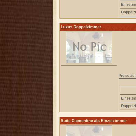
Einzelz
Doppelz
Luxus Doppelzimmer
Preise auf
Einzelz
Doppelz
Suite Clementine als Einzelzimmer