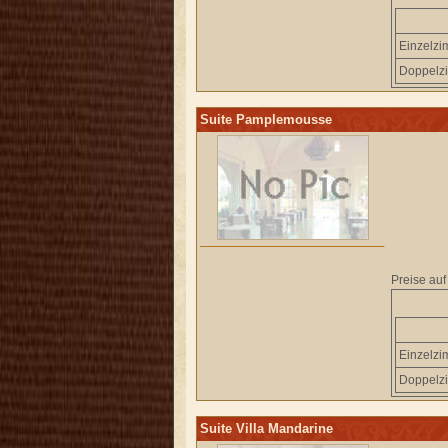
Einzelz
Doppelz
Suite Pamplemousse
Preise auf
Einzelz
Doppelz
Suite Villa Mandarine