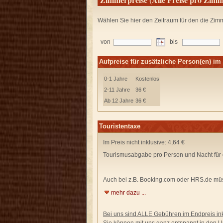
Wählen Sie hier den Zeitraum für den die Zim
von
bis
Aufpreise für zusätzliche Person(en) i
0-1 Jahre
Kostenlos
2-11 Jahre
36 €
Ab 12 Jahre
36 €
Touristentaxe
Im Preis nicht inklusive: 4,64 €
Tourismusabgabe pro Person und Nacht für 
Auch bei z.B. Booking.com oder HRS.de
müs
mehr dazu ...
Bei uns sind ALLE Gebühren im Endpreis ink