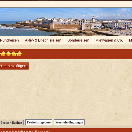
Rundreisen
Aktiv- & Erlebnisreisen
Sonderreisen
Mietwagen & Co.
M
ttel hinzufügen
Freizeitangebote
Stornobedingungen
Preise / Buchen
er und nicht pro Person)