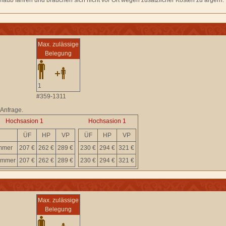
laub fahren und brauchen sich nicht vor Ort wegen zusätzlicher Kosten zu ärgern.
Max. zulässige
Belegung
1
#359-1311
 Anfrage.
Hochsasion 1
Hochsasion 1
ÜF
HP
VP
ÜF
HP
VP
immer
207 €
262 €
289 €
230 €
294 €
321 €
immer
207 €
262 €
289 €
230 €
294 €
321 €
Max. zulässige
Belegung