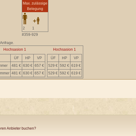
Max. zulässige
Belegung
2
1
#359-929
 Anfrage.
Hochsasion 1
Hochsasion 1
ÜF
HP
VP
ÜF
HP
VP
immer
481 €
630 €
657 €
529 €
592 €
619 €
immer
481 €
630 €
657 €
529 €
592 €
619 €
ren Anbieter buchen?