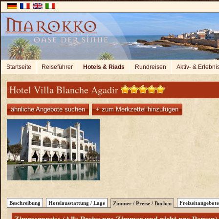
Startseite
Reiseführer
Hotels & Riads
Rundreisen
Aktiv- & Erlebni
Hotel Villa Blanche Agadir
ähnliche Angebote suchen
+ zum Merkzettel hinzufügen
Beschreibung
Hotelausstattung / Lage
Freizeitangebote
Zimmer / Preise / Buchen
Zimmerpreise (Alle Preise pro Zimmer und nicht pro Person)