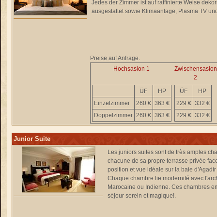
Jedes der Zimmer ist auf raffinierte Weise dekor
ausgestattet sowie Klimaanlage, Plasma TV und Sa
Preise auf Anfrage.
Hochsasion 1
Zwischensasion
2
ÜF
HP
ÜF
HP
Einzelzimmer
260 €
363 €
229 €
332 €
Doppelzimmer
260 €
363 €
229 €
332 €
Junior Suite
Les juniors suites sont de très amples ch
chacune de sa propre terrasse privée fac
position et vue idéale sur la baie d'Agadir
Chaque chambre lie modernité avec l'archi
Marocaine ou Indienne. Ces chambres em
séjour serein et magique!.