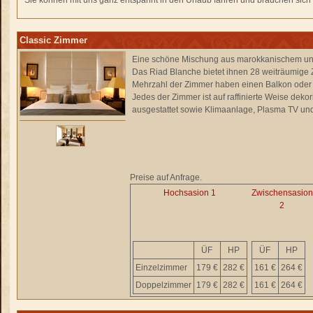
Sie können mit uns ganz entspannt in den Urlaub fahren und brauchen sich n
Classic Zimmer
Eine schöne Mischung aus marokkanischem un
Das Riad Blanche bietet ihnen 28 weiträumige 
Mehrzahl der Zimmer haben einen Balkon oder 
Jedes der Zimmer ist auf raffinierte Weise dekor
ausgestattet sowie Klimaanlage, Plasma TV und Sa
Preise auf Anfrage.
Hochsasion 1
Zwischensasion
2
ÜF
HP
ÜF
HP
Einzelzimmer
179 €
282 €
161 €
264 €
Doppelzimmer
179 €
282 €
161 €
264 €