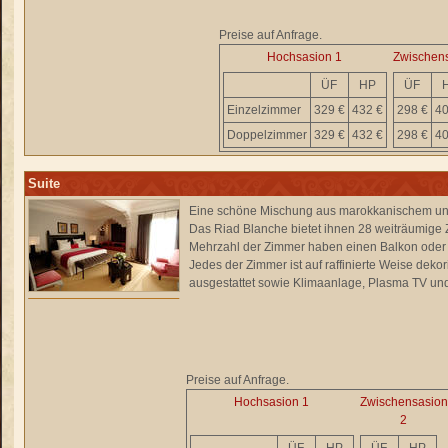
Preise auf Anfrage.
Hochsasion 1
Zwischen
ÜF
HP
ÜF
Einzelzimmer
329 €
432 €
298 €
40
Doppelzimmer
329 €
432 €
298 €
40
Suite
Eine schöne Mischung aus marokkanischem un
Das Riad Blanche bietet ihnen 28 weiträumige 
Mehrzahl der Zimmer haben einen Balkon oder 
Jedes der Zimmer ist auf raffinierte Weise dekor
ausgestattet sowie Klimaanlage, Plasma TV und Sa
Preise auf Anfrage.
Hochsasion 1
Zwischensasion
2