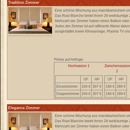
Tradition Zimmer
Eine schöne Mischung aus marokkanischem un
Das Riad Blanche bietet ihnen 28 weiträumige 
Mehrzahl der Zimmer haben einen Balkon oder 
Jedes der Zimmer ist auf raffinierte Weise dekor
ausgestattet sowie Klimaanlage, Plasma TV und Sa
Preise auf Anfrage.
Hochsasion 1
Zwischensasion
2
ÜF
HP
ÜF
HP
Einzelzimmer
204 €
307 €
186 €
289 €
Doppelzimmer
204 €
307 €
186 €
289 €
Elegance Zimmer
Eine schöne Mischung aus marokkanischem un
Das Riad Blanche bietet ihnen 28 weiträumige 
Mehrzahl der Zimmer haben einen Balkon oder 