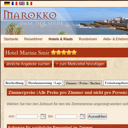
Startseite
Reiseführer
Hotels & Riads
Rundreisen
Aktiv- & Erlebni
Hotel Marina Smir
ähnliche Angebote suchen
+ zum Merkzettel hinzufügen
Beschreibung
Hotelausstattung / Lage
Freizeitangebote
Zimmer / Preise / Buchen
Zimmerpreise (Alle Preise pro Zimmer und nicht pro Person)
Wählen Sie hier den Zeitraum für den die Zimmerpreise angezeigt werden sol
von
bis
Aufpreise für zusätzliche Person(en) im Zimmer