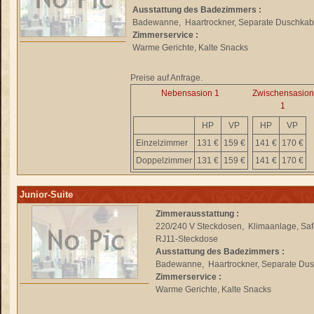
Ausstattung des Badezimmers :
Badewanne, Haartrockner, Separate Duschkab
Zimmerservice :
Warme Gerichte, Kalte Snacks
Preise auf Anfrage.
Nebensasion 1
Zwischensasion
1
HP
VP
HP
VP
Einzelzimmer
131 €
159 €
141 €
170 €
Doppelzimmer
131 €
159 €
141 €
170 €
Junior-Suite
Zimmerausstattung :
220/240 V Steckdosen, Klimaanlage, Safe,
RJ11-Steckdose
Ausstattung des Badezimmers :
Badewanne, Haartrockner, Separate Du
Zimmerservice :
Warme Gerichte, Kalte Snacks