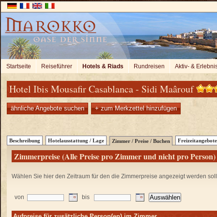
Startseite
Reiseführer
Hotels & Riads
Rundreisen
Aktiv- & Erlebni
Hotel Ibis Mousafir Casablanca - Sidi Maârouf
ähnliche Angebote suchen
+ zum Merkzettel hinzufügen
Beschreibung
Hotelausstattung / Lage
Freizeitangebote
Zimmer / Preise / Buchen
Zimmerpreise (Alle Preise pro Zimmer und nicht pro Person)
Wählen Sie hier den Zeitraum für den die Zimmerpreise angezeigt werden sol
von
bis
Aufpreise für zusätzliche Person(en) im Zimmer