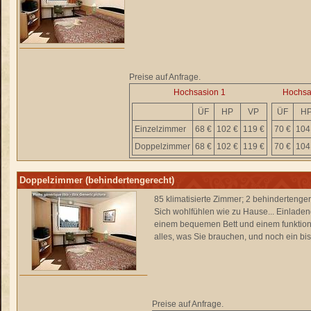
Preise auf Anfrage.
Hochsasion 1
Hochsa
ÜF
HP
VP
ÜF
H
Einzelzimmer
68 €
102 €
119 €
70 €
104
Doppelzimmer
68 €
102 €
119 €
70 €
104
Doppelzimmer (behindertengerecht)
85 klimatisierte Zimmer; 2 behindertenge
Sich wohlfühlen wie zu Hause... Einladen
einem bequemen Bett und einem funktion
alles, was Sie brauchen, und noch ein bi
Preise auf Anfrage.