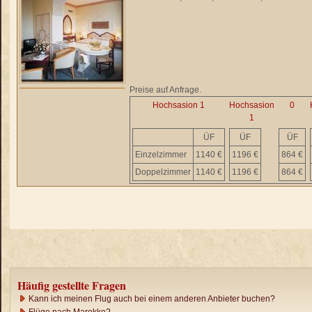
Preise auf Anfrage.
Hochsasion 1
Hochsasion
0
1
ÜF
ÜF
ÜF
Einzelzimmer
1140 €
1196 €
864 €
Doppelzimmer
1140 €
1196 €
864 €
Häufig gestellte Fragen
Kann ich meinen Flug auch bei einem anderen Anbieter buchen?