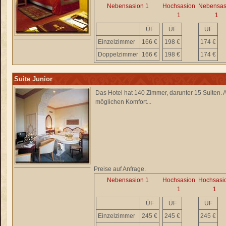
Nebensasion 1
Hochsasion
Nebensas
1
1
ÜF
ÜF
ÜF
Einzelzimmer
166 €
198 €
174 €
Doppelzimmer
166 €
198 €
174 €
Suite Junior
Das Hotel hat 140 Zimmer, darunter 15 Suiten. Al
möglichen Komfort...
Preise auf Anfrage.
Nebensasion 1
Hochsasion
Hochsasi
1
1
ÜF
ÜF
ÜF
Einzelzimmer
245 €
245 €
245 €