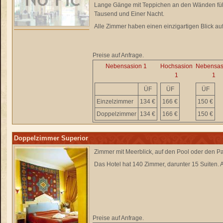
Lange Gänge mit Teppichen an den Wänden führe
Tausend und Einer Nacht.
Alle Zimmer haben einen einzigartigen Blick au
Preise auf Anfrage.
Nebensasion 1
Hochsasion
Nebensas
1
1
ÜF
ÜF
ÜF
Einzelzimmer
134 €
166 €
150 €
Doppelzimmer
134 €
166 €
150 €
Doppelzimmer Superior
Zimmer mit Meerblick, auf den Pool oder den Pa
Das Hotel hat 140 Zimmer, darunter 15 Suiten. Al
Preise auf Anfrage.