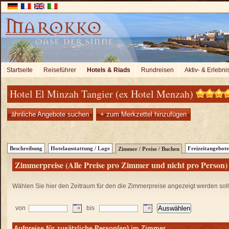
Startseite
Reiseführer
Hotels & Riads
Rundreisen
Aktiv- & Erlebni
Hotel El Minzah Tangier (ex Hotel Menzah)
ähnliche Angebote suchen
+ zum Merkzettel hinzufügen
Beschreibung
Hotelausstattung / Lage
Freizeitangebote
Zimmer / Preise / Buchen
Zimmerpreise (Alle Preise pro Zimmer und nicht pro Person)
Wählen Sie hier den Zeitraum für den die Zimmerpreise angezeigt werden sol
von
bis
Aufpreise für zusätzliche Person(en) im Zimmer