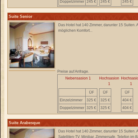
Doppelzimmer
245 €
245 €
245 €
Suite Senior
Das Hotel hat 140 Zimmer, darunter 15 Suiten. Al
möglichen Komfort...
Preise auf Anfrage.
Nebensasion 1
Hochsasion
Hochsasi
1
1
ÜF
ÜF
ÜF
Einzelzimmer
325 €
325 €
404 €
Doppelzimmer
325 €
325 €
404 €
Suite Arabesque
Das Hotel hat 140 Zimmer, darunter 15 Suiten. A
Satelliten-TV, Minibar, Zimmersafe, Telefon im B