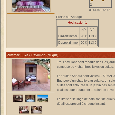
2
#14470-16672
Preise auf Anfrage.
Hochsasion 1
HP
VP
Einzelzimmer
90 €
113 €
Doppelzimmer
90 €
113 €
Zimmer Luxe / Pavillion (50 qm)
Trois pavillons sont repartis dans les jar
composé de 4 chambres luxes ou suites.
Les suites Sahara sont vastes (+ 50m2) ave
Equipée d’un chauffe eau solaire, un salo
suites sont entourée d’un jardin des senteu
chaises pour bouquiner …solarium privé.
La literie et le linge de bain sont de qual
détail est présent à chaque instant.