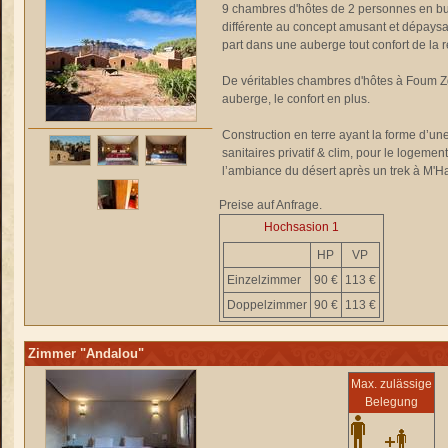
9 chambres d'hôtes de 2 personnes en bu
différente au concept amusant et dépaysa
part dans une auberge tout confort de la
De véritables chambres d'hôtes à Foum 
auberge, le confort en plus.
Construction en terre ayant la forme d’un
sanitaires privatif & clim, pour le logeme
l’ambiance du désert après un trek à M'H
Preise auf Anfrage.
Hochsasion 1
HP
VP
Einzelzimmer
90 €
113 €
Doppelzimmer
90 €
113 €
Zimmer "Andalou"
Max. zulässige
Belegung