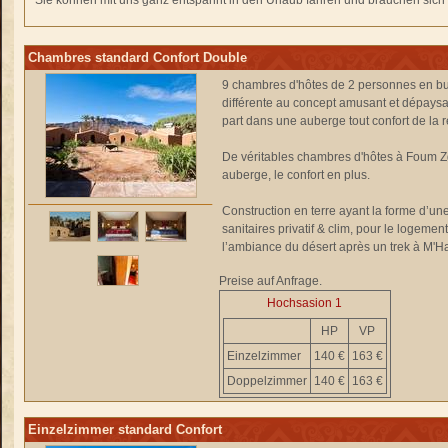
Sie können mit uns ganz entspannt in den Urlaub fahren und brauchen sich n
Chambres standard Confort Double
9 chambres d'hôtes de 2 personnes en bu
différente au concept amusant et dépaysa
part dans une auberge tout confort de la
De véritables chambres d'hôtes à Foum 
auberge, le confort en plus.
Construction en terre ayant la forme d’un
sanitaires privatif & clim, pour le logeme
l’ambiance du désert après un trek à M'H
Preise auf Anfrage.
Hochsasion 1
HP
VP
Einzelzimmer
140 €
163 €
Doppelzimmer
140 €
163 €
Einzelzimmer standard Confort