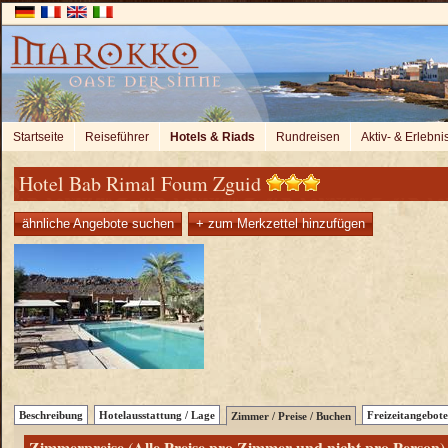
Startseite
Reiseführer
Hotels & Riads
Rundreisen
Aktiv- & Erlebni
Hotel Bab Rimal Foum Zguid
ähnliche Angebote suchen
+ zum Merkzettel hinzufügen
Beschreibung
Hotelausstattung / Lage
Freizeitangebote
Zimmer / Preise / Buchen
Zimmerpreise (Alle Preise pro Zimmer und nicht pro Person)