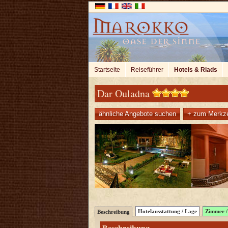
Startseite
Reiseführer
Hotels & Riads
Dar Ouladna
ähnliche Angebote suchen
+ zum Merkze
Hotelausstattung / Lage
Zimmer / 
Beschreibung
Beschreibung