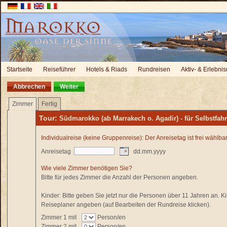
Startseite
Reiseführer
Hotels & Riads
Rundreisen
Aktiv- & Erlebnis
Abbrechen
Weiter
Zimmer
Fertig
Tour:
Südmarokko (ab Marrakech o. Agadir) - für Selbstfahr
Individualreise (keine Gruppenreise): Der Anreisetag ist frei wählbar
Anreisetag
dd.mm.yyyy
Wie viele Zimmer benötigen Sie?
Bitte für jedes Zimmer die Anzahl der Personen angeben.
Kinder:
Bitte geben Sie jetzt nur die Personen über 11 Jahren an. Ki
Reiseplaner angeben (auf Bearbeiten der Rundreise klicken).
Zimmer 1
mit
Person/en
Zimmer 2
mit
Person/en