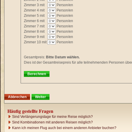
Zimmer 3
mit
Person/en
Zimmer 4
mit
Person/en
Zimmer 5
mit
Person/en
Zimmer 6
mit
Person/en
Zimmer 7
mit
Person/en
Zimmer 8
mit
Person/en
Zimmer 9
mit
Person/en
Zimmer 10
mit
Person/en
Gesamtpreis:
Bitte Datum wählen.
Dies ist der Gesamtreisepreis für alle teilnehmenden Personen übe
Berechnen
Abbrechen
Weiter
Häufig gestellte Fragen
Sind Verlängerungstage für meine Reise möglich?
Sind Kombinationen mit anderen Reisen möglich?
Kann ich meinen Flug auch bei einem anderen Anbieter buchen?