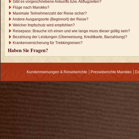
Gibt es vorgeschriebene Ankunfts bzw. Abflugzeiten?
Flüge nach Marokko?
Maximale Teilnehmerzahl der Reise sicher?
Andere Ausgangsorte (Beginnort) der Reise?
Welcher Impfschutz wird empfohlen?
Reisepass: Brauche ich einen und wie lange muss dieser gültig sein?
Bezahlung der Leistungen (Überweisung, Kreditkarte, Barzahlung)?
Krankenversicherung für Trekkingreisen?
Haben Sie Fragen?
Kundenmeinungen & Reiseberichte
│
Presseberichte Marokko
│
Da