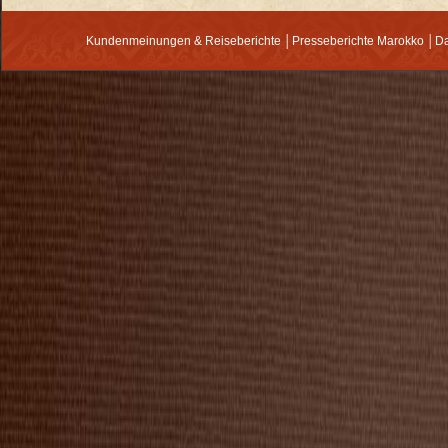
Kundenmeinungen & Reiseberichte
│
Presseberichte Marokko
│
Da