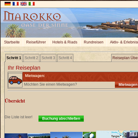
Startseite
Reiseführer
Hotels & Riads
Rundreisen
Aktiv- & Erlebnis
Schritt 1
Schritt 2
Schritt 3
Schritt 4
Reiseplan Über
Ihr Reiseplan
Mietwagen:
Möchten Sie einen Mietwagen?
Mietwagen
Übersicht
Die Liste ist leer!
Buchung abschließen