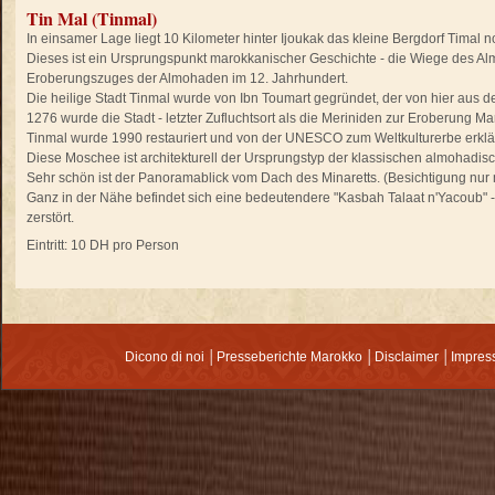
Tin Mal (Tinmal)
In einsamer Lage liegt 10 Kilometer hinter Ijoukak das kleine Bergdorf Timal n
Dieses ist ein Ursprungspunkt marokkanischer Geschichte - die Wiege des Al
Eroberungszuges der Almohaden im 12. Jahrhundert.
Die heilige Stadt Tinmal wurde von Ibn Toumart gegründet, der von hier aus 
1276 wurde die Stadt - letzter Zufluchtsort als die Meriniden zur Eroberung Ma
Tinmal wurde 1990 restauriert und von der UNESCO zum Weltkulturerbe erklär
Diese Moschee ist architekturell der Ursprungstyp der klassischen almohadis
Sehr schön ist der Panoramablick vom Dach des Minaretts. (Besichtigung nur 
Ganz in der Nähe befindet sich eine bedeutendere "Kasbah Talaat n'Yacoub" - d
zerstört.
Eintritt: 10 DH pro Person
Dicono di noi
│
Presseberichte Marokko
│
Disclaimer
│
Impre