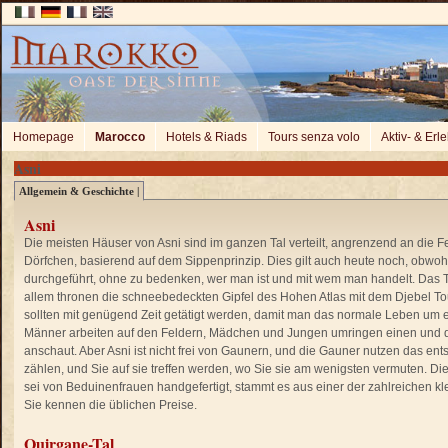
Homepage
Marocco
Hotels & Riads
Tours senza volo
Aktiv- & Erl
Asni
Allgemein & Geschichte |
Asni
Die meisten Häuser von Asni sind im ganzen Tal verteilt, angrenzend an die Fe
Dörfchen, basierend auf dem Sippenprinzip. Dies gilt auch heute noch, obwo
durchgeführt, ohne zu bedenken, wer man ist und mit wem man handelt. Das Ta
allem thronen die schneebedeckten Gipfel des Hohen Atlas mit dem Djebel T
sollten mit genügend Zeit getätigt werden, damit man das normale Leben um 
Männer arbeiten auf den Feldern, Mädchen und Jungen umringen einen und di
anschaut. Aber Asni ist nicht frei von Gaunern, und die Gauner nutzen das en
zählen, und Sie auf sie treffen werden, wo Sie sie am wenigsten vermuten. Die R
sei von Beduinenfrauen handgefertigt, stammt es aus einer der zahlreichen kl
Sie kennen die üblichen Preise.
Ouirgane-Tal