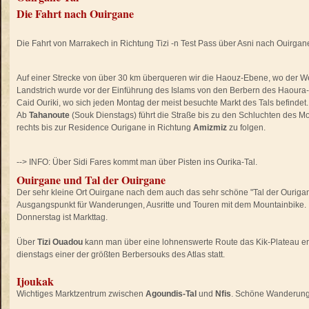
Die Fahrt nach Ouirgane
Die Fahrt von Marrakech in Richtung Tizi -n Test Pass über Asni nach Ouirgan
Auf einer Strecke von über 30 km überqueren wir die Haouz-Ebene, wo der We
Landstrich wurde vor der Einführung des Islams von den Berbern des Haoura-
Caid Ouriki, wo sich jeden Montag der meist besuchte Markt des Tals befindet.
Ab
Tahanoute
(Souk Dienstags) führt die Straße bis zu den Schluchten des Mo
rechts bis zur Residence Ourigane in Richtung
Amizmiz
zu folgen.
--> INFO: Über Sidi Fares kommt man über Pisten ins Ourika-Tal.
Ouirgane und Tal der Ouirgane
Der sehr kleine Ort Ouirgane nach dem auch das sehr schöne "Tal der Ourigane"
Ausgangspunkt für Wanderungen, Ausritte und Touren mit dem Mountainbike.
Donnerstag ist Markttag.
Über
Tizi Ouadou
kann man über eine lohnenswerte Route das Kik-Plateau e
dienstags einer der größten Berbersouks des Atlas statt.
Ijoukak
Wichtiges Marktzentrum zwischen
Agoundis-Tal
und
Nfis
. Schöne Wanderun