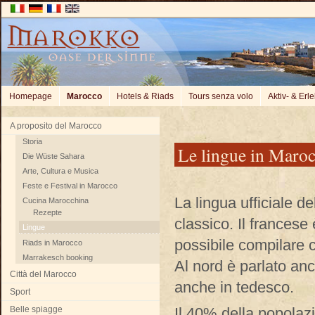
Homepage
Marocco
Hotels & Riads
Tours senza volo
Aktiv- & Erl
A proposito del Marocco
Storia
Le lingue in Maro
Die Wüste Sahara
Arte, Cultura e Musica
Feste e Festival in Marocco
La lingua ufficiale d
Cucina Marocchina
Rezepte
classico. Il francese 
Lingue
possibile compilare co
Riads in Marocco
Marrakesch booking
Al nord è parlato an
Città del Marocco
anche in tedesco.
Sport
Belle spiagge
Il 40% della popolazi