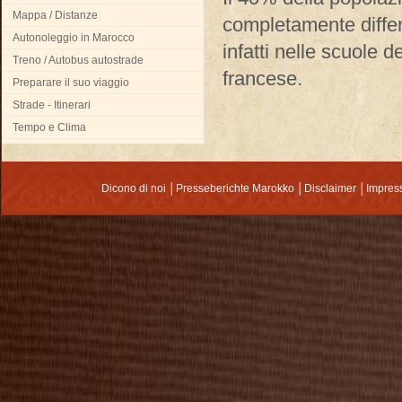
Mappa / Distanze
completamente differ
Autonoleggio in Marocco
infatti nelle scuole d
Treno / Autobus autostrade
francese.
Preparare il suo viaggio
Strade - Itinerari
Tempo e Clima
Dicono di noi
│
Presseberichte Marokko
│
Disclaimer
│
Impre