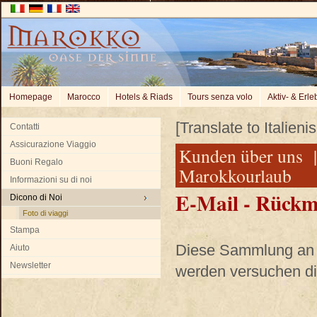
Homepage
Marocco
Hotels & Riads
Tours senza volo
Aktiv- & Erle
[Translate to Italienis
Contatti
Assicurazione Viaggio
Kunden über uns |
Buoni Regalo
Marokkourlaub
Informazioni su di noi
E-Mail - Rückm
Dicono di Noi
Foto di viaggi
Stampa
Diese Sammlung an 
Aiuto
Newsletter
werden versuchen di