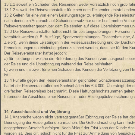
13.1.1 soweit ein Schaden des Reisenden weder vorsätzlich noch grob fahrl
13.1.2 soweit der Reiseveranstalter für einen dem Reisenden entstehenden
13.2 Gelten für eine von einem Leistungsträger zu erbringende Reiseleis
nach denen ein Anspruch auf Schadensersatz nur unter bestimmten Vorau
Reiseveranstalter gegenüber dem Reisenden auf diese Übereinkommen und
13.3 Der Reiseveranstalter haftet nicht für Leistungsstörungen, Persone
vermittelt werden (z.B. Ausflüge, Sportveranstaltungen, Theaterbesuche,
Zielort), wenn diese Leistungen in der Reiseausschreibung und der Buchun
Fremdleistungen so eindeutig gekennzeichnet werden, dass sie für den Kun
Der Reiseveranstalter haftet jedoch:
a) für Leistungen, welche die Beförderung des Kunden vom ausgeschriebe
der Reise und die Unterbringung während der Reise beinhalten;
b) wenn und insoweit für einen Schaden des Kunden die Verletzung von Hin
ist.
13.4 Für alle gegen den Reiseveranstalter gerichteten Schadensersatzanspr
haftet der Reiseveranstalter bei Sachschäden bis € 4.000. Übersteigt der
dreifachen Reisepreises beschränkt. Diese Haftungshöchstsummen gelte
Interesse der Abschluss einer Reiseunfall- oder Reisegepäckversicherung 
14. Ausschlussfrist und Verjährung
14.1 Ansprüche wegen nicht vertragsgemäßer Erbringung der Reise hat der
Beendigung der Reise geltend zu machen. Die Geltendmachung kann fristw
angegebenen Anschrift erfolgen. Nach Ablauf der Frist kann der Kunde Ans
worden ist. Dies gilt jedoch nicht für die Frist zur Anmeldung von Gep