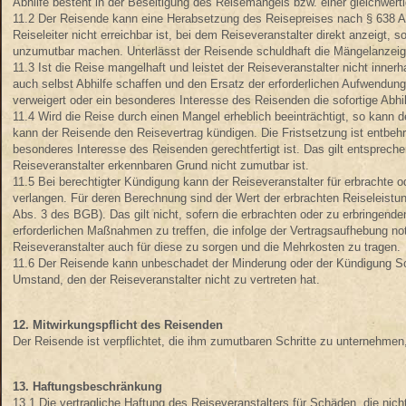
Abhilfe besteht in der Beseitigung des Reisemangels bzw. einer gleichwerti
11.2 Der Reisende kann eine Herabsetzung des Reisepreises nach § 638 Ab
Reiseleiter nicht erreichbar ist, bei dem Reiseveranstalter direkt anzeigt
unzumutbar machen. Unterlässt der Reisende schuldhaft die Mängelanzeig
11.3 Ist die Reise mangelhaft und leistet der Reiseveranstalter nicht in
auch selbst Abhilfe schaffen und den Ersatz der erforderlichen Aufwendunge
verweigert oder ein besonderes Interesse des Reisenden die sofortige Abhilf
11.4 Wird die Reise durch einen Mangel erheblich beeinträchtigt, so kann d
kann der Reisende den Reisevertrag kündigen. Die Fristsetzung ist entbehrl
besonderes Interesse des Reisenden gerechtfertigt ist. Das gilt entsprec
Reiseveranstalter erkennbaren Grund nicht zumutbar ist.
11.5 Bei berechtigter Kündigung kann der Reiseveranstalter für erbrachte
verlangen. Für deren Berechnung sind der Wert der erbrachten Reiseleistun
Abs. 3 des BGB). Das gilt nicht, sofern die erbrachten oder zu erbringende
erforderlichen Maßnahmen zu treffen, die infolge der Vertragsaufhebung no
Reiseveranstalter auch für diese zu sorgen und die Mehrkosten zu tragen.
11.6 Der Reisende kann unbeschadet der Minderung oder der Kündigung Sch
Umstand, den der Reiseveranstalter nicht zu vertreten hat.
12. Mitwirkungspflicht des Reisenden
Der Reisende ist verpflichtet, die ihm zumutbaren Schritte zu unternehmen,
13. Haftungsbeschränkung
13.1 Die vertragliche Haftung des Reiseveranstalters für Schäden, die nich