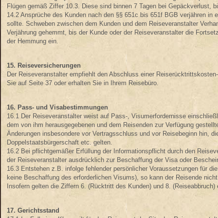
Flügen gemäß Ziffer 10.3. Diese sind binnen 7 Tagen bei Gepäckverlust,
14.2 Ansprüche des Kunden nach den §§ 651c bis 651f BGB verjähren in e
sollte. Schweben zwischen dem Kunden und dem Reiseveranstalter Verhan
Verjährung gehemmt, bis der Kunde oder der Reiseveranstalter die Fortset
der Hemmung ein.
15. Reiseversicherungen
Der Reiseveranstalter empfiehlt den Abschluss einer Reiserücktrittskosten
Sie auf Seite 37 oder erhalten Sie in Ihrem Reisebüro.
16. Pass- und Visabestimmungen
16.1 Der Reiseveranstalter weist auf Pass-, Visumerfordernisse einschließ
dem von ihm herausgegebenen und dem Reisenden zur Verfügung gestellten 
Änderungen insbesondere vor Vertragsschluss und vor Reisebeginn hin, die
Doppelstaatsbürgerschaft etc. gelten.
16.2 Bei pflichtgemäßer Erfüllung der Informationspflicht durch den Reisev
der Reiseveranstalter ausdrücklich zur Beschaffung der Visa oder Bescheini
16.3 Entstehen z.B. infolge fehlender persönlicher Voraussetzungen für die
keine Beschaffung des erforderlichen Visums), so kann der Reisende nicht
Insofern gelten die Ziffern 6. (Rücktritt des Kunden) und 8. (Reiseabbruch)
17. Gerichtsstand