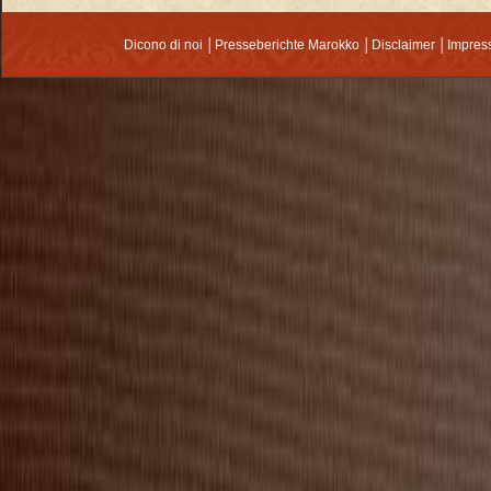
Dicono di noi
│
Presseberichte Marokko
│
Disclaimer
│
Impre