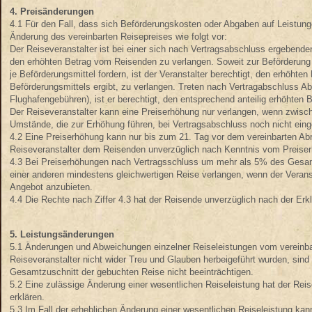
4. Preisänderungen
4.1 Für den Fall, dass sich Beförderungskosten oder Abgaben auf Leistunge
Änderung des vereinbarten Reisepreises wie folgt vor:
Der Reiseveranstalter ist bei einer sich nach Vertragsabschluss ergebende
den erhöhten Betrag vom Reisenden zu verlangen. Soweit zur Beförderung 
je Beförderungsmittel fordern, ist der Veranstalter berechtigt, den erhöhte
Beförderungsmittels ergibt, zu verlangen. Treten nach Vertragabschluss 
Flughafengebühren), ist er berechtigt, den entsprechend anteilig erhöhten 
Der Reiseveranstalter kann eine Preiserhöhung nur verlangen, wenn zwisc
Umstände, die zur Erhöhung führen, bei Vertragsabschluss noch nicht einge
4.2 Eine Preiserhöhung kann nur bis zum 21. Tag vor dem vereinbarten Abre
Reiseveranstalter dem Reisenden unverzüglich nach Kenntnis vom Preiser
4.3 Bei Preiserhöhungen nach Vertragsschluss um mehr als 5% des Gesamt
einer anderen mindestens gleichwertigen Reise verlangen, wenn der Verans
Angebot anzubieten.
4.4 Die Rechte nach Ziffer 4.3 hat der Reisende unverzüglich nach der Er
5. Leistungsänderungen
5.1 Änderungen und Abweichungen einzelner Reiseleistungen vom vereinba
Reiseveranstalter nicht wider Treu und Glauben herbeigeführt wurden, sind
Gesamtzuschnitt der gebuchten Reise nicht beeinträchtigen.
5.2 Eine zulässige Änderung einer wesentlichen Reiseleistung hat der R
erklären.
5.3 Im Fall der erheblichen Änderung einer wesentlichen Reiseleistung kan