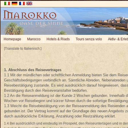
Homepage
Marocco
Hotels & Riads
Tours senza volo
Aktiv- & Erle
[Translate to Italienisch:]
1. Abschluss des Reisevertrages
1.1 Mit der mündlichen oder schriftlichen Anmeldung bieten Sie dem Reise
Geschäftsbedingungen verbindlich an. Sämtliche Abreden, Nebenabreden un
Reisebestätigung zustande. Es wird ausdrücklich darauf hingewiesen, dass 
Bestätigung durch den Reiseveranstalter bedürfen.
1.2 An die Reiseanmeldung ist der Kunde 2 Wochen gebunden. Innerhalb dies
Wochen vor Reisebeginn und kürzer führen durch die sofortige Bestätigun
1.3 Weicht die Reisebestätigung von der Reiseanmeldung des Reisenden ab
gebunden ist. Der Vertrag kommt auf der Grundlage des neuen Angebots z
durch ausdrückliche Erklärung, Anzahlung oder Restzahlung erklärt.
1.4 Bei ausdrücklich und eindeutig im Prospekt, den Reiseunterlagen und in den