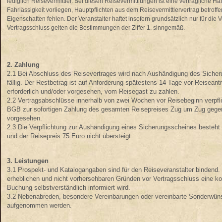
lediglich Reisevermittler. Bei diesen Reisevermittlungen ist eine vertragliche H
Fahrlässigkeit vorliegen, Hauptpflichten aus dem Reisevermittlervertrag betrof
Eigenschaften fehlen. Der Veranstalter haftet insofern grundsätzlich nur für die V
Vertragsschluss gelten die Bestimmungen der Ziffer 1. sinngemäß.
2. Zahlung
2.1 Bei Abschluss des Reisevertrages wird nach Aushändigung des Siche
fällig. Der Restbetrag ist auf Anforderung spätestens 14 Tage vor Reisean
erforderlich und/oder vorgesehen, vom Reisegast zu zahlen.
2.2 Vertragsabschlüsse innerhalb von zwei Wochen vor Reisebeginn verpf
BGB zur sofortigen Zahlung des gesamten Reisepreises Zug um Zug gegen A
vorgesehen.
2.3 Die Verpflichtung zur Aushändigung eines Sicherungsscheines besteht n
und der Reisepreis 75 Euro nicht übersteigt.
3. Leistungen
3.1 Prospekt- und Katalogangaben sind für den Reiseveranstalter bindend. D
erheblichen und nicht vorhersehbaren Gründen vor Vertragsschluss eine ko
Buchung selbstverständlich informiert wird.
3.2 Nebenabreden, besondere Vereinbarungen oder vereinbarte Sonderwüns
aufgenommen werden.