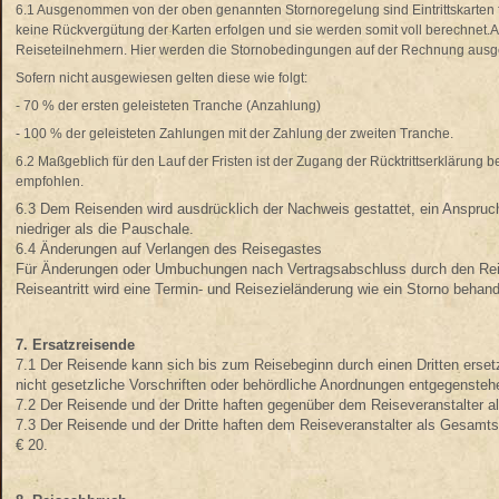
6.1 Ausgenommen von der oben genannten Stornoregelung sind Eintrittskarten f
keine Rückvergütung der Karten erfolgen und sie werden somit voll berechne
Reiseteilnehmern. Hier werden die Stornobedingungen auf der Rechnung aus
Sofern nicht ausgewiesen gelten diese wie folgt:
- 70 % der ersten geleisteten Tranche (Anzahlung)
- 100 % der geleisteten Zahlungen mit der Zahlung der zweiten Tranche.
6.2 Maßgeblich für den Lauf der Fristen ist der Zugang der Rücktrittserklärung 
empfohlen.
6.3 Dem Reisenden wird ausdrücklich der Nachweis gestattet, ein Anspruch
niedriger als die Pauschale.
6.4 Änderungen auf Verlangen des Reisegastes
Für Änderungen oder Umbuchungen nach Vertragsabschluss durch den Reis
Reiseantritt wird eine Termin- und Reisezieländerung wie ein Storno behan
7. Ersatzreisende
7.1 Der Reisende kann sich bis zum Reisebeginn durch einen Dritten erset
nicht gesetzliche Vorschriften oder behördliche Anordnungen entgegensteh
7.2 Der Reisende und der Dritte haften gegenüber dem Reiseveranstalter a
7.3 Der Reisende und der Dritte haften dem Reiseveranstalter als Gesamts
€ 20.