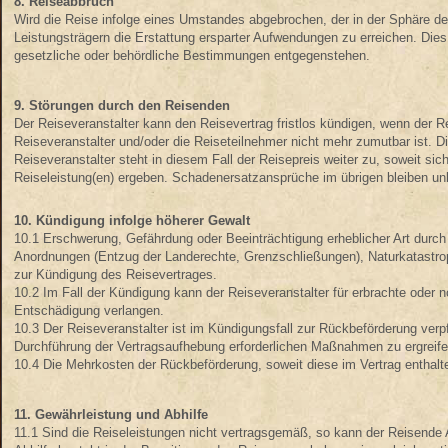
8. Reiseabbruch
Wird die Reise infolge eines Umstandes abgebrochen, der in der Sphäre des R
Leistungsträgern die Erstattung ersparter Aufwendungen zu erreichen. Dies 
gesetzliche oder behördliche Bestimmungen entgegenstehen.
9. Störungen durch den Reisenden
Der Reiseveranstalter kann den Reisevertrag fristlos kündigen, wenn der R
Reiseveranstalter und/oder die Reiseteilnehmer nicht mehr zumutbar ist. D
Reiseveranstalter steht in diesem Fall der Reisepreis weiter zu, soweit si
Reiseleistung(en) ergeben. Schadenersatzansprüche im übrigen bleiben unb
10. Kündigung infolge höherer Gewalt
10.1 Erschwerung, Gefährdung oder Beeinträchtigung erheblicher Art durch
Anordnungen (Entzug der Landerechte, Grenzschließungen), Naturkatastroph
zur Kündigung des Reisevertrages.
10.2 Im Fall der Kündigung kann der Reiseveranstalter für erbrachte ode
Entschädigung verlangen.
10.3 Der Reiseveranstalter ist im Kündigungsfall zur Rückbeförderung verpfli
Durchführung der Vertragsaufhebung erforderlichen Maßnahmen zu ergreife
10.4 Die Mehrkosten der Rückbeförderung, soweit diese im Vertrag enthalten
11. Gewährleistung und Abhilfe
11.1 Sind die Reiseleistungen nicht vertragsgemäß, so kann der Reisende A