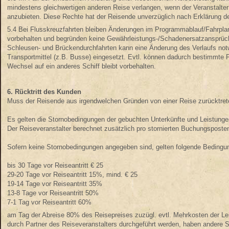
mindestens gleichwertigen anderen Reise verlangen, wenn der Veranstalter
anzubieten. Diese Rechte hat der Reisende unverzüglich nach Erklärung 
5.4 Bei Flusskreuzfahrten bleiben Änderungen im Programmablauf/Fahrplan
vorbehalten und begründen keine Gewährleistungs-/Schadenersatzansprüch
Schleusen- und Brückendurchfahrten kann eine Änderung des Verlaufs notw
Transportmittel (z.B. Busse) eingesetzt. Evtl. können dadurch bestimmte 
Wechsel auf ein anderes Schiff bleibt vorbehalten.
6. Rücktritt des Kunden
Muss der Reisende aus irgendwelchen Gründen von einer Reise zurücktret
Es gelten die Stornobedingungen der gebuchten Unterkünfte und Leistungen.
Der Reiseveranstalter berechnet zusätzlich pro stornierten Buchungsposte
Sofern keine Stornobedingungen angegeben sind, gelten folgende Bedingu
bis 30 Tage vor Reiseantritt € 25
29-20 Tage vor Reiseantritt 15%, mind. € 25
19-14 Tage vor Reiseantritt 35%
13-8 Tage vor Reiseantritt 50%
7-1 Tag vor Reiseantritt 60%
am Tag der Abreise 80% des Reisepreises zuzügl. evtl. Mehrkosten der Leis
durch Partner des Reiseveranstalters durchgeführt werden, haben andere S