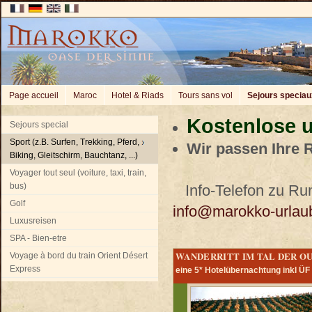
Page accueil
Maroc
Hotel & Riads
Tours sans vol
Sejours speciau
Kostenlose u
Sejours special
Sport (z.B. Surfen, Trekking, Pferd,
Wir passen Ihre 
Biking, Gleitschirm, Bauchtanz, ...)
Voyager tout seul (voiture, taxi, train,
bus)
Info-Telefon zu Run
Golf
info@marokko-urlau
Luxusreisen
SPA - Bien-etre
WANDERRITT IM TAL DER O
Voyage à bord du train Orient Désert
Express
eine 5* Hotelübernachtung inkl ÜF