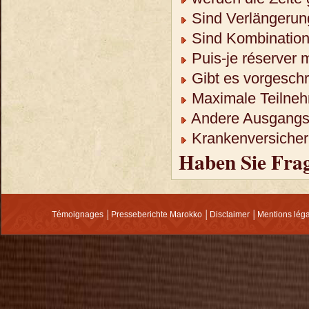
Sind Verlängerun
Sind Kombination
Puis-je réserver 
Gibt es vorgeschr
Maximale Teilneh
Andere Ausgangso
Krankenversicheru
Haben Sie Fra
Témoignages
│
Presseberichte Marokko
│
Disclaimer
│
Mentions lég