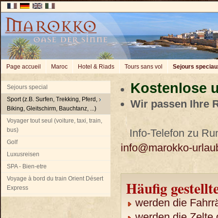
Page accueil
Maroc
Hotel & Riads
Tours sans vol
Sejours speciau
Kostenlose u
Sejours special
Sport (z.B. Surfen, Trekking, Pferd,
Wir passen Ihre 
Biking, Gleitschirm, Bauchtanz, ...)
Voyager tout seul (voiture, taxi, train,
bus)
Info-Telefon zu Run
Golf
info@marokko-urlau
Luxusreisen
SPA - Bien-etre
Voyage à bord du train Orient Désert
Häufig gestellt
Express
werden die Fahrrä
werden die Zelte 