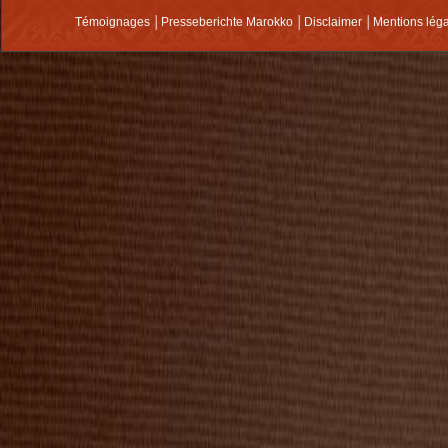
Témoignages
│
Presseberichte Marokko
│
Disclaimer
│
Mentions lég