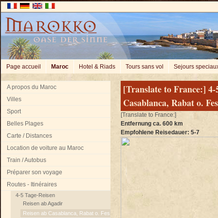
Page accueil
Maroc
Hotel & Riads
Tours sans vol
Sejours speciau
[Translate to France:] 4
A propos du Maroc
Villes
Casablanca, Rabat o. Fes
Sport
[Translate to France:]
Belles Plages
Entfernung ca. 600 km
Empfohlene Reisedauer: 5-7
Carte / Distances
Location de voiture au Maroc
Train / Autobus
Préparer son voyage
Routes - Itinéraires
4-5 Tage-Reisen
Reisen ab Agadir
Reisen ab Casablanca, Rabat o. Fes