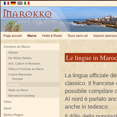
Page accueil
Maroc
Hotel & Riads
Tours sans vol
Sejours speciau
A propos du Maroc
Histoire
Le lingue in Maro
Die Wüste Sahara
Arts, Culture et Musiques
Fêtes et Festivals au Maroc
La lingua ufficiale d
Cuisine Marocaine
Rezepte
classico. Il francese 
Langues
possibile compilare co
Riads au Maroc
Marrakesch booking
Al nord è parlato an
Villes
anche in tedesco.
Sport
Belles Plages
Il 40% della popolazi