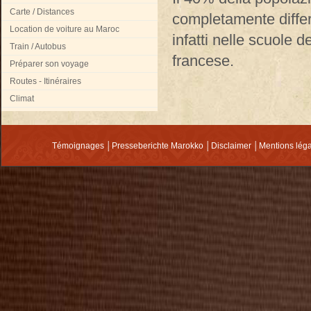
Carte / Distances
completamente differ
Location de voiture au Maroc
infatti nelle scuole d
Train / Autobus
francese.
Préparer son voyage
Routes - Itinéraires
Climat
Témoignages
│
Presseberichte Marokko
│
Disclaimer
│
Mentions lég