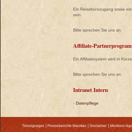
Ein Reisebürozugang sowie ein A
sein.
Bitte sprechen Sie uns an.
Affiliate-Partnerprogram
Ein Affiliatesystem wird in Kürz
Bitte sprechen Sie uns an.
Intranet Intern
-
Datenpflege
Témoignages
│
Presseberichte Marokko
│
Disclaimer
│
Mentions lég