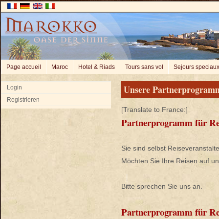
Page accueil
Maroc
Hotel & Riads
Tours sans vol
Sejours speciau
Unsere Partnerprogram
Login
Registrieren
[Translate to France:]
Partnerprogramm für Rei
Sie sind selbst Reiseveranstalt
Möchten Sie Ihre Reisen auf u
Bitte sprechen Sie uns an.
Partnerprogramm für Rei