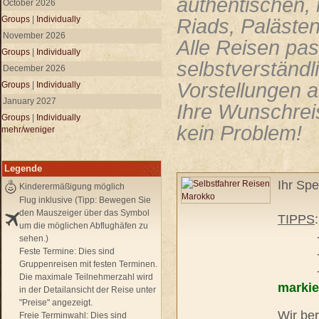
authentischen,
October 2026
Groups
|
Individually
Riads, Paläste
November 2026
Alle Reisen pas
Groups
|
Individually
selbstverständl
December 2026
Vorstellungen a
Groups
|
Individually
January 2027
Ihre Wunschreis
Groups
|
Individually
kein Problem!
mehr/weniger
Legende
Ihr Spe
Kinderermäßigung möglich
Flug inklusive (Tipp: Bewegen Sie
den Mauszeiger über das Symbol
TIPPS
um die möglichen Abflughäfen zu
- unse
sehen.)
Feste Termine:
Dies sind
- pers
Gruppenreisen mit festen Terminen.
- frei
Die maximale Teilnehmerzahl wird
markie
in der Detailansicht der Reise unter
"Preise" angezeigt.
Wir ber
Freie Terminwahl:
Dies sind