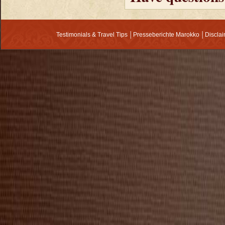
Testimonials & Travel Tips
│
Presseberichte Marokko
│
Discla