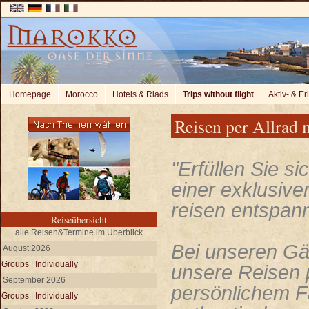
Homepage
Morocco
Hotels & Riads
Trips without flight
Aktiv- & Er
Reisen per Allrad
"Erfüllen Sie si
einer exklusiven
reisen entspannt
Reiseübersicht
alle Reisen&Termine im Überblick
Bei unseren Gäs
August 2026
Groups
|
Individually
unsere Reisen p
September 2026
persönlichem F
Groups
|
Individually