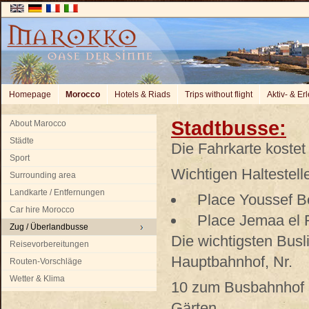
Homepage
Morocco
Hotels & Riads
Trips without flight
Aktiv- & Er
Stadtbusse
:
About Marocco
Städte
Die Fahrkarte kostet
Sport
Wichtigen Haltestell
Surrounding area
Landkarte / Entfernungen
Place Youssef Be
Car hire Morocco
Place Jemaa el 
Zug / Überlandbusse
Die wichtigsten Busl
Reisevorbereitungen
Hauptbahnhof, Nr.
Routen-Vorschläge
Wetter & Klima
10 zum Busbahnhof a
Gärten.