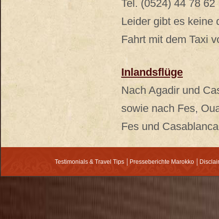
Tel. (0524) 44 78 62
Leider gibt es keine
Fahrt mit dem Taxi v
Inlandsflüge
Nach Agadir und Casa
sowie nach Fes, Oua
Fes und Casablanca 
Testimonials & Travel Tips
│
Presseberichte Marokko
│
Discla