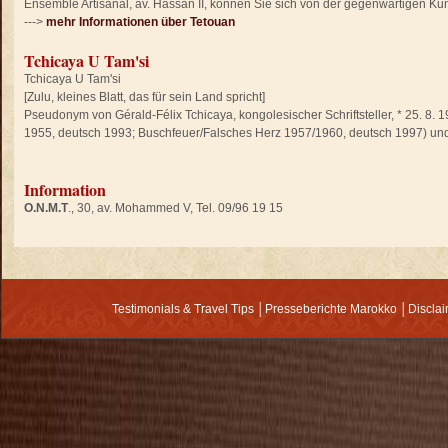
Ensemble Artisanal, av. Hassan II, können Sie sich von der gegenwärtigen Kun
--->
mehr Informationen über Tetouan
Tchicaya U Tam'si
Tchicaya U Tam'si
[Zulu, kleines Blatt, das für sein Land spricht]
Pseudonym von Gérald-Félix Tchicaya, kongolesischer Schriftsteller, * 25. 8. 1
1955, deutsch 1993; Buschfeuer/Falsches Herz 1957/1960, deutsch 1997) u
Information
O.N.M.T
., 30, av. Mohammed V, Tel. 09/96 19 15
Testimonials & Travel Tips
│
Presseberichte Marokko
│
Discla