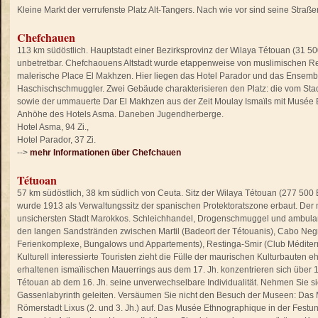
Kleine Markt der verrufenste Platz Alt-Tangers. Nach wie vor sind seine Str
Chefchauen
113 km südöstlich. Hauptstadt einer Bezirksprovinz der Wilaya Tétouan (31 50
unbetretbar. Chefchaouens Altstadt wurde etappenweise von muslimischen Reco
malerische Place El Makhzen. Hier liegen das Hotel Parador und das Ensembl
Haschischschmuggler. Zwei Gebäude charakterisieren den Platz: die vom Sta
sowie der ummauerte Dar El Makhzen aus der Zeit Moulay Ismaïls mit Musée 
Anhöhe des Hotels Asma. Daneben Jugendherberge.
Hotel Asma, 94 Zi.,
Hotel Parador, 37 Zi.
-->
mehr Informationen über Chefchauen
Tétuoan
57 km südöstlich, 38 km südlich von Ceuta. Sitz der Wilaya Tétouan (277 500 E
wurde 1913 als Verwaltungssitz der spanischen Protektoratszone erbaut. Der 
unsichersten Stadt Marokkos. Schleichhandel, Drogenschmuggel und ambulant
den langen Sandstränden zwischen Martil (Badeort der Tétouanis), Cabo Negro
Ferienkomplexe, Bungalows und Appartements), Restinga-Smir (Club Méditerra
Kulturell interessierte Touristen zieht die Fülle der maurischen Kulturbauten e
erhaltenen ismaïlischen Mauerrings aus dem 17. Jh. konzentrieren sich über 
Tétouan ab dem 16. Jh. seine unverwechselbare Individualität. Nehmen Sie si
Gassenlabyrinth geleiten. Versäumen Sie nicht den Besuch der Museen: Das 
Römerstadt Lixus (2. und 3. Jh.) auf. Das Musée Ethnographique in der Festu