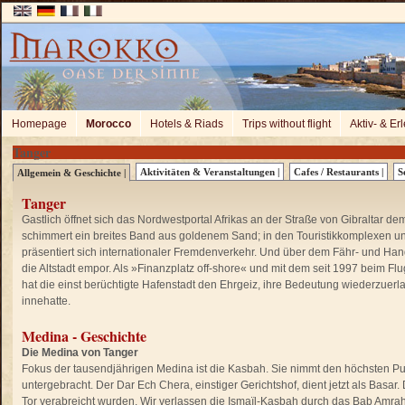
Homepage
Morocco
Hotels & Riads
Trips without flight
Aktiv- & Er
Tanger
Aktivitäten & Veranstaltungen |
Cafes / Restaurants |
S
Allgemein & Geschichte |
Tanger
Gastlich öffnet sich das Nordwestportal Afrikas an der Straße von Gibraltar 
schimmert ein breites Band aus goldenem Sand; in den Touristikkomplexen und 
präsentiert sich internationaler Fremdenverkehr. Und über dem Fähr- und Han
die Altstadt empor. Als »Finanzplatz off-shore« und mit dem seit 1997 beim F
hat die einst berüchtigte Hafenstadt den Ehrgeiz, ihre Bedeutung wiederzuerl
innehatte.
Medina - Geschichte
Die Medina von Tanger
Fokus der tausendjährigen Medina ist die Kasbah. Sie nimmt den höchsten Pun
untergebracht. Der Dar Ech Chera, einstiger Gerichtshof, dient jetzt als Basa
Tor verabreicht wurden. Wir verlassen die Ismaïl-Kasbah durch das Bab Amra