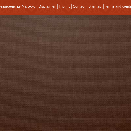
resseberichte Marokko
│
Disclaimer
│
Imprint
│
Contact
│
Sitemap
│
Terms and condi