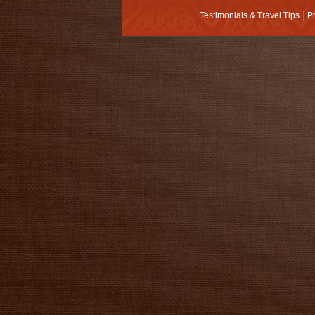
Testimonials & Travel Tips
│
P