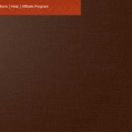
tions
│
Help
│
Affiliate Program