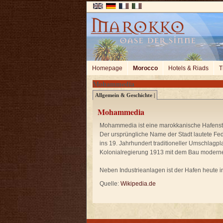
Homepage
Morocco
Hotels & Riads
T
Mohammedia
Allgemein & Geschichte |
Mohammedia
Mohammedia ist eine marokkanische Hafenstad
Der ursprüngliche Name der Stadt lautete F
ins 19. Jahrhundert traditioneller Umschlagp
Kolonialregierung 1913 mit dem Bau modern
Neben Industrieanlagen ist der Hafen heute i
Quelle:
Wikipedia.de