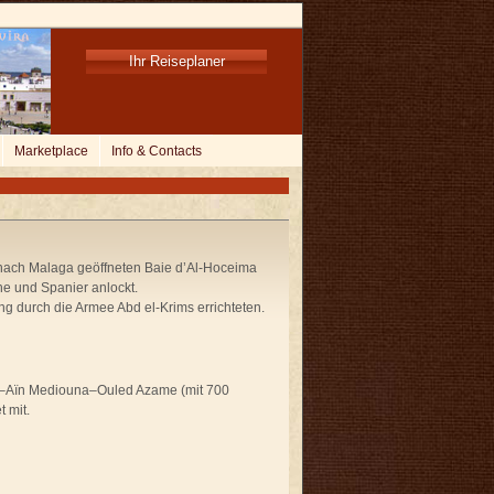
Ihr Reiseplaner
Marketplace
Info & Contacts
er nach Malaga geöffneten Baie d’Al-Hoceima
e und Spanier anlockt.
g durch die Armee Abd el-Krims errichteten.
cha–Aïn Mediouna–Ouled Azame (mit 700
 mit.