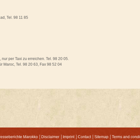
ad, Tel. 98 11 85
 nur per Taxi zu erreichen. Tel. 98 20 05.
r Maroc, Tel. 98 20 63, Fax 98 52 04
resseberichte Marokko
│
Disclaimer
│
Imprint
│
Contact
│
Sitemap
│
Terms and condi