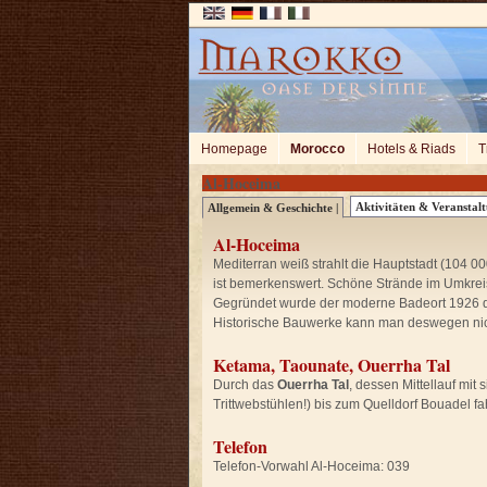
Homepage
Morocco
Hotels & Riads
T
Al-Hoceima
Aktivitäten & Veranstalt
Allgemein & Geschichte |
Al-Hoceima
Mediterran weiß strahlt die Hauptstadt (104 00
ist bemerkenswert. Schöne Strände im Umkrei
Gegründet wurde der moderne Badeort 1926 dur
Historische Bauwerke kann man deswegen nich
Ketama, Taounate, Ouerrha Tal
Durch das
Ouerrha Tal
, dessen Mittellauf mi
Trittwebstühlen!) bis zum Quelldorf Bouadel 
Telefon
Telefon-Vorwahl Al-Hoceima: 039