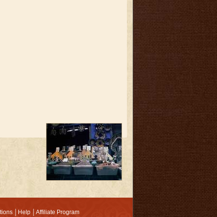
tions
│
Help
│
Affiliate Program