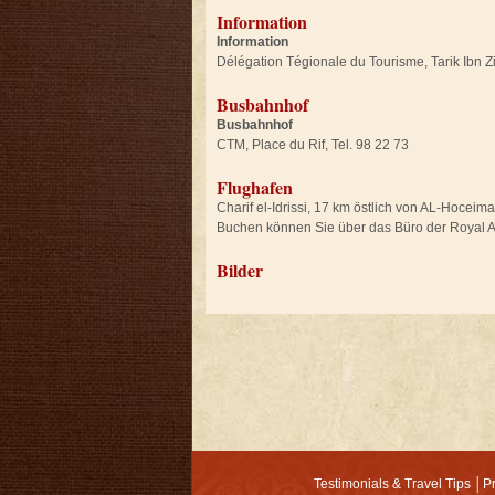
Information
Information
Délégation Tégionale du Tourisme, Tarik Ibn Zi
Busbahnhof
Busbahnhof
CTM, Place du Rif, Tel. 98 22 73
Flughafen
Charif el-Idrissi, 17 km östlich von AL-Hoceima,
Buchen können Sie über das Büro der Royal Ai
Bilder
Testimonials & Travel Tips
│
P