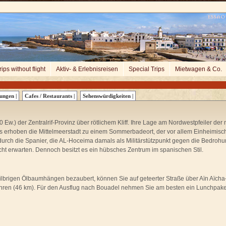
rips without flight
Aktiv- & Erlebnisreisen
Special Trips
Mietwagen & Co.
ungen |
Cafes / Restaurants |
Sehenswürdigkeiten |
0 Ew.) der Zentralrif-Provinz über rötlichem Kliff. Ihre Lage am Nordwestpfeiler d
s erhoben die Mittelmeerstadt zu einem Sommerbadeort, der vor allem Einheimisch
ch die Spanier, die AL-Hoceima damals als Militärstützpunkt gegen die Bedrohun
t erwarten. Dennoch besitzt es ein hübsches Zentrum im spanischen Stil.
t silbrigen Ölbaumhängen bezaubert, können Sie auf geteerter Straße über Aïn Aï
fahren (46 km). Für den Ausflug nach Bouadel nehmen Sie am besten ein Lunchpaket