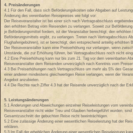
4. Preisänderungen
4.1 Für den Fall, dass sich Beförderungskosten oder Abgaben auf Leistunge
Änderung des vereinbarten Reisepreises wie folgt vor:
Der Reiseveranstalter ist bei einer sich nach Vertragsabschluss ergebende
den erhöhten Betrag vom Reisenden zu verlangen. Soweit zur Beförderung 
je Beförderungsmittel fordern, ist der Veranstalter berechtigt, den erhöhte
Beförderungsmittels ergibt, zu verlangen. Treten nach Vertragabschluss 
Flughafengebühren), ist er berechtigt, den entsprechend anteilig erhöhten 
Der Reiseveranstalter kann eine Preiserhöhung nur verlangen, wenn zwisc
Umstände, die zur Erhöhung führen, bei Vertragsabschluss noch nicht einge
4.2 Eine Preiserhöhung kann nur bis zum 21. Tag vor dem vereinbarten Abre
Reiseveranstalter dem Reisenden unverzüglich nach Kenntnis vom Preiser
4.3 Bei Preiserhöhungen nach Vertragsschluss um mehr als 5% des Gesamt
einer anderen mindestens gleichwertigen Reise verlangen, wenn der Verans
Angebot anzubieten.
4.4 Die Rechte nach Ziffer 4.3 hat der Reisende unverzüglich nach der Er
5. Leistungsänderungen
5.1 Änderungen und Abweichungen einzelner Reiseleistungen vom vereinba
Reiseveranstalter nicht wider Treu und Glauben herbeigeführt wurden, sind
Gesamtzuschnitt der gebuchten Reise nicht beeinträchtigen.
5.2 Eine zulässige Änderung einer wesentlichen Reiseleistung hat der R
erklären.
5.3 Im Fall der erheblichen Änderung einer wesentlichen Reiseleistung kan