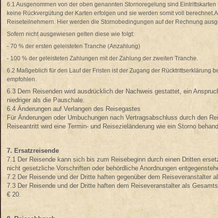
6.1 Ausgenommen von der oben genannten Stornoregelung sind Eintrittskarten f
keine Rückvergütung der Karten erfolgen und sie werden somit voll berechne
Reiseteilnehmern. Hier werden die Stornobedingungen auf der Rechnung aus
Sofern nicht ausgewiesen gelten diese wie folgt:
- 70 % der ersten geleisteten Tranche (Anzahlung)
- 100 % der geleisteten Zahlungen mit der Zahlung der zweiten Tranche.
6.2 Maßgeblich für den Lauf der Fristen ist der Zugang der Rücktrittserklärung 
empfohlen.
6.3 Dem Reisenden wird ausdrücklich der Nachweis gestattet, ein Anspruch
niedriger als die Pauschale.
6.4 Änderungen auf Verlangen des Reisegastes
Für Änderungen oder Umbuchungen nach Vertragsabschluss durch den Reis
Reiseantritt wird eine Termin- und Reisezieländerung wie ein Storno behan
7. Ersatzreisende
7.1 Der Reisende kann sich bis zum Reisebeginn durch einen Dritten erset
nicht gesetzliche Vorschriften oder behördliche Anordnungen entgegensteh
7.2 Der Reisende und der Dritte haften gegenüber dem Reiseveranstalter a
7.3 Der Reisende und der Dritte haften dem Reiseveranstalter als Gesamts
€ 20.