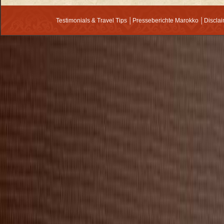
Testimonials & Travel Tips
│
Presseberichte Marokko
│
Discla