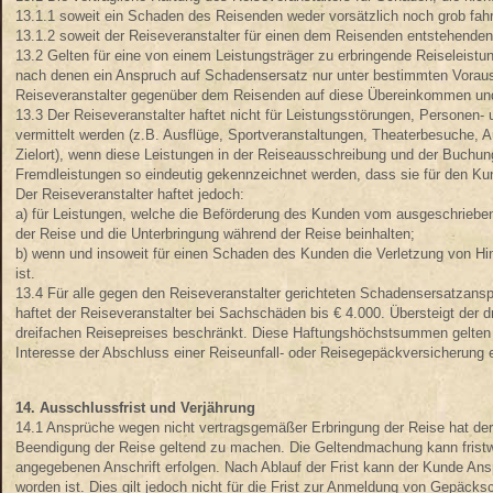
13.1.1 soweit ein Schaden des Reisenden weder vorsätzlich noch grob fahrl
13.1.2 soweit der Reiseveranstalter für einen dem Reisenden entstehenden
13.2 Gelten für eine von einem Leistungsträger zu erbringende Reiseleis
nach denen ein Anspruch auf Schadensersatz nur unter bestimmten Vorau
Reiseveranstalter gegenüber dem Reisenden auf diese Übereinkommen und
13.3 Der Reiseveranstalter haftet nicht für Leistungsstörungen, Persone
vermittelt werden (z.B. Ausflüge, Sportveranstaltungen, Theaterbesuche,
Zielort), wenn diese Leistungen in der Reiseausschreibung und der Buchun
Fremdleistungen so eindeutig gekennzeichnet werden, dass sie für den Kun
Der Reiseveranstalter haftet jedoch:
a) für Leistungen, welche die Beförderung des Kunden vom ausgeschriebe
der Reise und die Unterbringung während der Reise beinhalten;
b) wenn und insoweit für einen Schaden des Kunden die Verletzung von Hin
ist.
13.4 Für alle gegen den Reiseveranstalter gerichteten Schadensersatzanspr
haftet der Reiseveranstalter bei Sachschäden bis € 4.000. Übersteigt der
dreifachen Reisepreises beschränkt. Diese Haftungshöchstsummen gelte
Interesse der Abschluss einer Reiseunfall- oder Reisegepäckversicherung 
14. Ausschlussfrist und Verjährung
14.1 Ansprüche wegen nicht vertragsgemäßer Erbringung der Reise hat der
Beendigung der Reise geltend zu machen. Die Geltendmachung kann fristw
angegebenen Anschrift erfolgen. Nach Ablauf der Frist kann der Kunde Ans
worden ist. Dies gilt jedoch nicht für die Frist zur Anmeldung von Gep