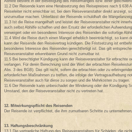
Abhilfe besteht in der Beseitigung des Reisemangels bzw. einer gleichwerti
11.2 Der Reisende kann eine Herabsetzung des Reisepreises nach § 638 Ab
Reiseleiter nicht erreichbar ist, bei dem Reiseveranstalter direkt anzeigt
unzumutbar machen. Unterlässt der Reisende schuldhaft die Mängelanzeig
11.3 Ist die Reise mangelhaft und leistet der Reiseveranstalter nicht in
auch selbst Abhilfe schaffen und den Ersatz der erforderlichen Aufwendunge
verweigert oder ein besonderes Interesse des Reisenden die sofortige Abhilf
11.4 Wird die Reise durch einen Mangel erheblich beeinträchtigt, so kann d
kann der Reisende den Reisevertrag kündigen. Die Fristsetzung ist entbehrl
besonderes Interesse des Reisenden gerechtfertigt ist. Das gilt entsprec
Reiseveranstalter erkennbaren Grund nicht zumutbar ist.
11.5 Bei berechtigter Kündigung kann der Reiseveranstalter für erbrachte
verlangen. Für deren Berechnung sind der Wert der erbrachten Reiseleistun
Abs. 3 des BGB). Das gilt nicht, sofern die erbrachten oder zu erbringende
erforderlichen Maßnahmen zu treffen, die infolge der Vertragsaufhebung no
Reiseveranstalter auch für diese zu sorgen und die Mehrkosten zu tragen.
11.6 Der Reisende kann unbeschadet der Minderung oder der Kündigung Sch
Umstand, den der Reiseveranstalter nicht zu vertreten hat.
12. Mitwirkungspflicht des Reisenden
Der Reisende ist verpflichtet, die ihm zumutbaren Schritte zu unternehmen,
13. Haftungsbeschränkung
13.1 Die vertragliche Haftung des Reiseveranstalters für Schäden, die nich