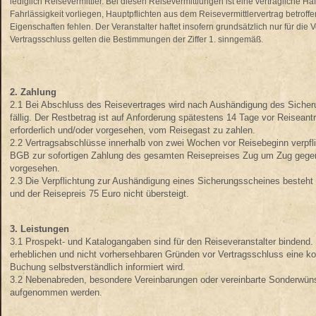
lediglich Reisevermittler. Bei diesen Reisevermittlungen ist eine vertragliche H
Fahrlässigkeit vorliegen, Hauptpflichten aus dem Reisevermittlervertrag betrof
Eigenschaften fehlen. Der Veranstalter haftet insofern grundsätzlich nur für die V
Vertragsschluss gelten die Bestimmungen der Ziffer 1. sinngemäß.
2. Zahlung
2.1 Bei Abschluss des Reisevertrages wird nach Aushändigung des Siche
fällig. Der Restbetrag ist auf Anforderung spätestens 14 Tage vor Reisean
erforderlich und/oder vorgesehen, vom Reisegast zu zahlen.
2.2 Vertragsabschlüsse innerhalb von zwei Wochen vor Reisebeginn verpf
BGB zur sofortigen Zahlung des gesamten Reisepreises Zug um Zug gegen A
vorgesehen.
2.3 Die Verpflichtung zur Aushändigung eines Sicherungsscheines besteht n
und der Reisepreis 75 Euro nicht übersteigt.
3. Leistungen
3.1 Prospekt- und Katalogangaben sind für den Reiseveranstalter bindend. D
erheblichen und nicht vorhersehbaren Gründen vor Vertragsschluss eine ko
Buchung selbstverständlich informiert wird.
3.2 Nebenabreden, besondere Vereinbarungen oder vereinbarte Sonderwüns
aufgenommen werden.