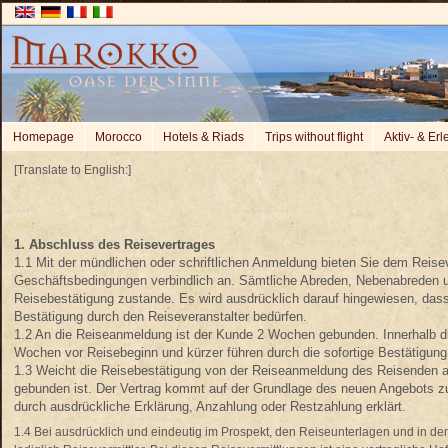
Homepage
Morocco
Hotels & Riads
Trips without flight
Aktiv- & Er
[Translate to English:]
1. Abschluss des Reisevertrages
1.1 Mit der mündlichen oder schriftlichen Anmeldung bieten Sie dem Reise
Geschäftsbedingungen verbindlich an. Sämtliche Abreden, Nebenabreden un
Reisebestätigung zustande. Es wird ausdrücklich darauf hingewiesen, dass 
Bestätigung durch den Reiseveranstalter bedürfen.
1.2 An die Reiseanmeldung ist der Kunde 2 Wochen gebunden. Innerhalb dies
Wochen vor Reisebeginn und kürzer führen durch die sofortige Bestätigun
1.3 Weicht die Reisebestätigung von der Reiseanmeldung des Reisenden ab
gebunden ist. Der Vertrag kommt auf der Grundlage des neuen Angebots z
durch ausdrückliche Erklärung, Anzahlung oder Restzahlung erklärt.
1.4 Bei ausdrücklich und eindeutig im Prospekt, den Reiseunterlagen und in den