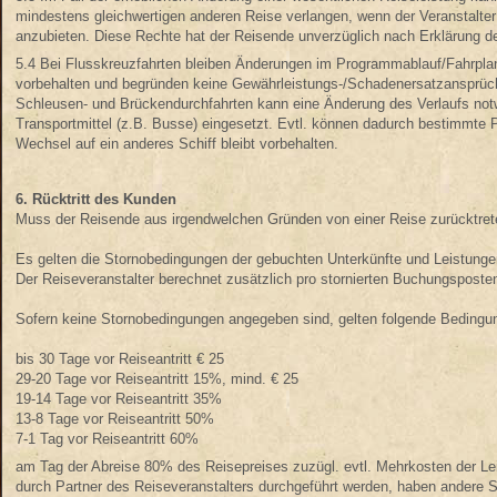
mindestens gleichwertigen anderen Reise verlangen, wenn der Veranstalter
anzubieten. Diese Rechte hat der Reisende unverzüglich nach Erklärung 
5.4 Bei Flusskreuzfahrten bleiben Änderungen im Programmablauf/Fahrplan
vorbehalten und begründen keine Gewährleistungs-/Schadenersatzansprüch
Schleusen- und Brückendurchfahrten kann eine Änderung des Verlaufs notw
Transportmittel (z.B. Busse) eingesetzt. Evtl. können dadurch bestimmte 
Wechsel auf ein anderes Schiff bleibt vorbehalten.
6. Rücktritt des Kunden
Muss der Reisende aus irgendwelchen Gründen von einer Reise zurücktret
Es gelten die Stornobedingungen der gebuchten Unterkünfte und Leistungen.
Der Reiseveranstalter berechnet zusätzlich pro stornierten Buchungsposte
Sofern keine Stornobedingungen angegeben sind, gelten folgende Bedingu
bis 30 Tage vor Reiseantritt € 25
29-20 Tage vor Reiseantritt 15%, mind. € 25
19-14 Tage vor Reiseantritt 35%
13-8 Tage vor Reiseantritt 50%
7-1 Tag vor Reiseantritt 60%
am Tag der Abreise 80% des Reisepreises zuzügl. evtl. Mehrkosten der Leis
durch Partner des Reiseveranstalters durchgeführt werden, haben andere S