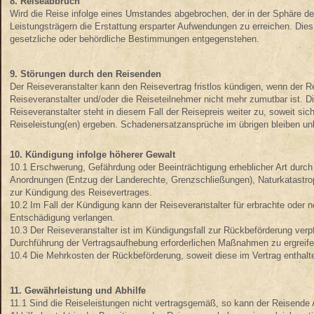
8. Reiseabbruch
Wird die Reise infolge eines Umstandes abgebrochen, der in der Sphäre des R
Leistungsträgern die Erstattung ersparter Aufwendungen zu erreichen. Dies 
gesetzliche oder behördliche Bestimmungen entgegenstehen.
9. Störungen durch den Reisenden
Der Reiseveranstalter kann den Reisevertrag fristlos kündigen, wenn der R
Reiseveranstalter und/oder die Reiseteilnehmer nicht mehr zumutbar ist. D
Reiseveranstalter steht in diesem Fall der Reisepreis weiter zu, soweit si
Reiseleistung(en) ergeben. Schadenersatzansprüche im übrigen bleiben unb
10. Kündigung infolge höherer Gewalt
10.1 Erschwerung, Gefährdung oder Beeinträchtigung erheblicher Art durch
Anordnungen (Entzug der Landerechte, Grenzschließungen), Naturkatastroph
zur Kündigung des Reisevertrages.
10.2 Im Fall der Kündigung kann der Reiseveranstalter für erbrachte ode
Entschädigung verlangen.
10.3 Der Reiseveranstalter ist im Kündigungsfall zur Rückbeförderung verpfli
Durchführung der Vertragsaufhebung erforderlichen Maßnahmen zu ergreife
10.4 Die Mehrkosten der Rückbeförderung, soweit diese im Vertrag enthalten
11. Gewährleistung und Abhilfe
11.1 Sind die Reiseleistungen nicht vertragsgemäß, so kann der Reisende A