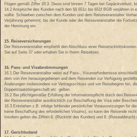
Flügen gemäß Ziffer 10.3. Diese sind binnen 7 Tagen bei Gepäckverlust,
14.2 Ansprüche des Kunden nach den §§ 651c bis 651f BGB verjähren in e
sollte. Schweben zwischen dem Kunden und dem Reiseveranstalter Verhan
Verjährung gehemmt, bis der Kunde oder der Reiseveranstalter die Fortset
der Hemmung ein.
15. Reiseversicherungen
Der Reiseveranstalter empfiehlt den Abschluss einer Reiserücktrittskosten
Sie auf Seite 37 oder erhalten Sie in Ihrem Reisebüro.
16. Pass- und Visabestimmungen
16.1 Der Reiseveranstalter weist auf Pass-, Visumerfordernisse einschließ
dem von ihm herausgegebenen und dem Reisenden zur Verfügung gestellten 
Änderungen insbesondere vor Vertragsschluss und vor Reisebeginn hin, die
Doppelstaatsbürgerschaft etc. gelten.
16.2 Bei pflichtgemäßer Erfüllung der Informationspflicht durch den Reisev
der Reiseveranstalter ausdrücklich zur Beschaffung der Visa oder Bescheini
16.3 Entstehen z.B. infolge fehlender persönlicher Voraussetzungen für die
keine Beschaffung des erforderlichen Visums), so kann der Reisende nicht
Insofern gelten die Ziffern 6. (Rücktritt des Kunden) und 8. (Reiseabbruch)
17. Gerichtsstand