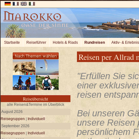
Startseite
Reiseführer
Hotels & Riads
Rundreisen
Aktiv- & Erlebni
Reisen per Allrad
"Erfüllen Sie si
einer exklusiven
reisen entspannt
Reiseübersicht
alle Reisen&Termine im Überblick
Bei unseren Gäs
August 2026
Reisegruppen
|
Individuell
unsere Reisen p
September 2026
persönlichem F
Reisegruppen
|
Individuell