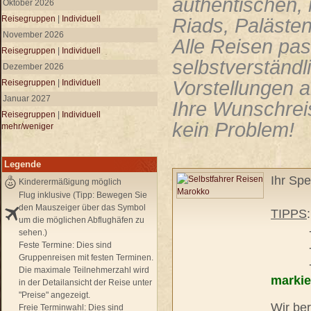
authentischen,
Oktober 2026
Reisegruppen
|
Individuell
Riads, Paläste
November 2026
Alle Reisen pas
Reisegruppen
|
Individuell
selbstverständl
Dezember 2026
Vorstellungen a
Reisegruppen
|
Individuell
Januar 2027
Ihre Wunschreis
Reisegruppen
|
Individuell
kein Problem!
mehr/weniger
Legende
Ihr Spe
Kinderermäßigung möglich
Flug inklusive (Tipp: Bewegen Sie
den Mauszeiger über das Symbol
TIPPS
um die möglichen Abflughäfen zu
- unse
sehen.)
Feste Termine:
Dies sind
- pers
Gruppenreisen mit festen Terminen.
- frei
Die maximale Teilnehmerzahl wird
markie
in der Detailansicht der Reise unter
"Preise" angezeigt.
Wir ber
Freie Terminwahl:
Dies sind