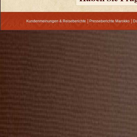
Kundenmeinungen & Reiseberichte
│
Presseberichte Marokko
│
Da