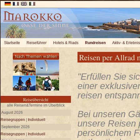
Startseite
Reiseführer
Hotels & Riads
Rundreisen
Aktiv- & Erlebni
Reisen per Allrad
"Erfüllen Sie si
einer exklusiven
reisen entspannt
Reiseübersicht
alle Reisen&Termine im Überblick
Bei unseren Gäs
August 2026
Reisegruppen
|
Individuell
unsere Reisen p
September 2026
persönlichem F
Reisegruppen
|
Individuell