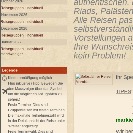
authentischen,
Oktober 2026
Reisegruppen
|
Individuell
Riads, Paläste
November 2026
Alle Reisen pas
Reisegruppen
|
Individuell
selbstverständl
Dezember 2026
Vorstellungen a
Reisegruppen
|
Individuell
Januar 2027
Ihre Wunschreis
Reisegruppen
|
Individuell
kein Problem!
mehr/weniger
Legende
Ihr Spe
Kinderermäßigung möglich
Flug inklusive (Tipp: Bewegen Sie
den Mauszeiger über das Symbol
TIPPS
um die möglichen Abflughäfen zu
- unse
sehen.)
Feste Termine:
Dies sind
- pers
Gruppenreisen mit festen Terminen.
- frei
Die maximale Teilnehmerzahl wird
markie
in der Detailansicht der Reise unter
"Preise" angezeigt.
Wir ber
Freie Terminwahl:
Dies sind