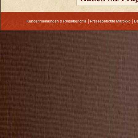
Kundenmeinungen & Reiseberichte
│
Presseberichte Marokko
│
Da