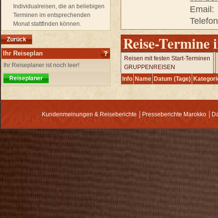
Individualreisen, die an beliebigen
Email:
Terminen im entsprechenden
Telefo
Monat stattfinden können.
Reise-Termine 
Zurück
Ihr Reiseplan
Reisen mit festen Start-Terminen
Ihr Reiseplaner ist noch leer!
GRUPPENREISEN
Reiseplaner
Info
Name
Datum (Tage)
Kategori
Kundenmeinungen & Reiseberichte
│
Presseberichte Marokko
│
Da