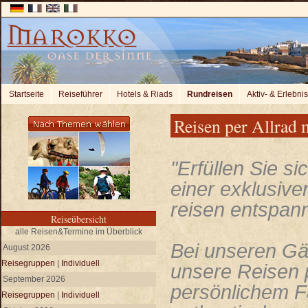
Startseite
Reiseführer
Hotels & Riads
Rundreisen
Aktiv- & Erlebni
Reisen per Allrad
"Erfüllen Sie si
einer exklusiven
reisen entspannt
Reiseübersicht
alle Reisen&Termine im Überblick
Bei unseren Gäs
August 2026
Reisegruppen
|
Individuell
unsere Reisen p
September 2026
persönlichem F
Reisegruppen
|
Individuell