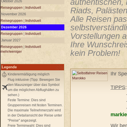
authentischen,
Oktober 2026
Reisegruppen
|
Individuell
Riads, Paläste
November 2026
Alle Reisen pas
Reisegruppen
|
Individuell
selbstverständl
Dezember 2026
Vorstellungen a
Reisegruppen
|
Individuell
Januar 2027
Ihre Wunschreis
Reisegruppen
|
Individuell
kein Problem!
mehr/weniger
Legende
Ihr Spe
Kinderermäßigung möglich
Flug inklusive (Tipp: Bewegen Sie
den Mauszeiger über das Symbol
TIPPS
um die möglichen Abflughäfen zu
- unse
sehen.)
Feste Termine:
Dies sind
- pers
Gruppenreisen mit festen Terminen.
- frei
Die maximale Teilnehmerzahl wird
markie
in der Detailansicht der Reise unter
"Preise" angezeigt.
Wir ber
Freie Terminwahl:
Dies sind