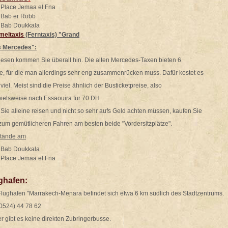
lace Jemaa el Fna
ab er Robb
ab Doukkala
eltaxis
(Ferntaxis) "Grand
s Mercedes":
diesen kommen Sie überall hin. Die alten Mercedes-Taxen bieten 6
ze, für die man allerdings sehr eng zusammenrücken muss. Dafür kostet es
 viel. Meist sind die Preise ähnlich der Busticketpreise, also
pielsweise nach Essaouira für 70 DH.
 Sie alleine reisen und nicht so sehr aufs Geld achten müssen, kaufen Sie
 zum gemütlicheren Fahren am besten beide "Vordersitzplätze".
stände am
ab Doukkala
lace Jemaa el Fna
ghafen:
Flughafen "Marrakech-Menara befindet sich etwa 6 km südlich des Stadtzentrums.
(0524) 44 78 62
r gibt es keine direkten Zubringerbusse.