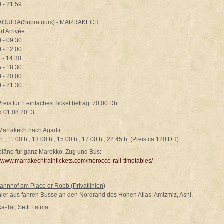
 - 21.59
OUIRA(Supratours) - MARRAKECH
t Arrivée
 - 09.30
 - 12.00
 - 14.30
 - 18.30
 - 20.00
 - 21.30
reis für 1 einfaches Ticket beträgt 70,00 Dh.
d 01.08.2013
Marrakech nach Agadir
h ; 11.00 h ; 13.00 h ; 15.00 h ; 17.00 h ; 22.45 h (Preis ca 120 DH)
pläne für ganz Marokko, Zug und Bus:
//www.marrakechtraintickets.com/morocco-rail-timetables/
ahnhof am Place er Robb (Privatlinien)
hier aus fahren Busse an den Nordrand des Hohen Atlas: Amizmiz, Asni,
a-Tal, Setti Fatma