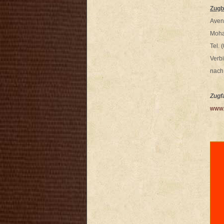
Zugb
Aven
Moha
Tel. 
Verb
nach
Zugf
www.