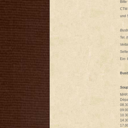
Bitt
CT
und 
Busb
Tel. 
Verb
Selt
Ein-
Busb
Soup
MARR
Dépar
08.30
09.00
10.30
14.30
17.00