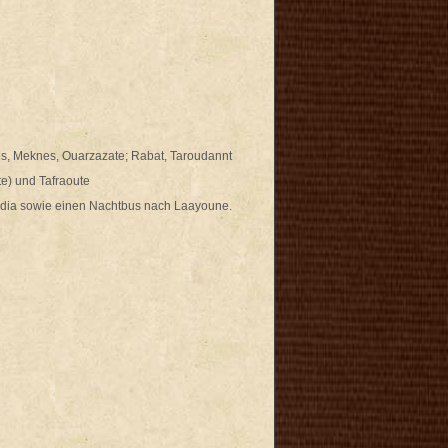
es, Meknes, Ouarzazate; Rabat, Taroudannt
e) und Tafraoute
idia sowie einen Nachtbus nach Laayoune.