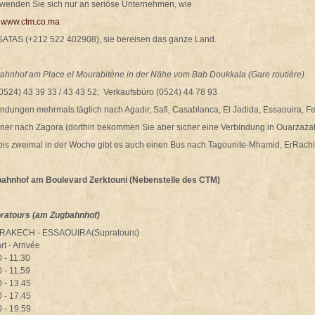
e wenden Sie sich nur an seriöse Unternehmen, wie
M
www.ctm.co.ma
SATAS (+212 522 402908), sie bereisen das ganze Land.
ahnhof am Place el Mourabitène in der Nähe vom Bab Doukkala (Gare routière)
(0524) 43 39 33 / 43 43 52; Verkaufsbüro (0524) 44 78 93
indungen mehrmals täglich nach Agadir, Safi, Casablanca, El Jadida, Essaouira, F
ener nach Zagora (dorthin bekommen Sie aber sicher eine Verbindung in Ouarzazat
 bis zweimal in der Woche gibt es auch einen Bus nach Tagounite-Mhamid, ErRach
ahnhof am Boulevard Zerktouni (Nebenstelle des CTM)
ratours (am Zugbahnhof)
AKECH - ESSAOUIRA(Supratours)
t - Arrivée
 - 11.30
 - 11.59
 - 13.45
 - 17.45
 - 19.59