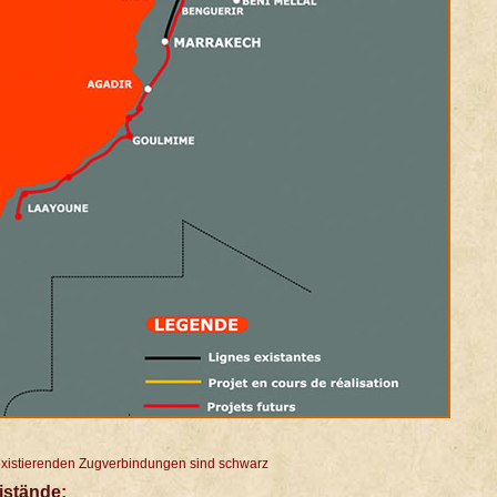
existierenden Zugverbindungen sind schwarz
istände
: