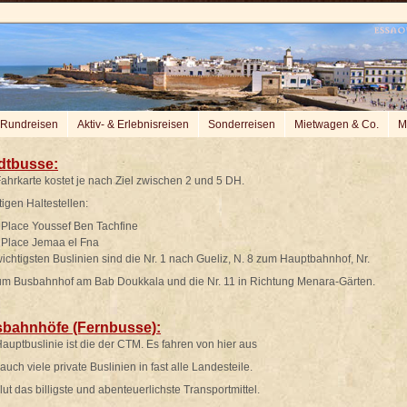
Rundreisen
Aktiv- & Erlebnisreisen
Sonderreisen
Mietwagen & Co.
M
dtbusse
:
ahrkarte kostet je nach Ziel zwischen 2 und 5 DH.
igen Haltestellen:
lace Youssef Ben Tachfine
lace Jemaa el Fna
ichtigsten Buslinien sind die Nr. 1 nach Gueliz, N. 8 zum Hauptbahnhof, Nr.
um Busbahnhof am Bab Doukkala und die Nr. 11 in Richtung Menara-Gärten.
bahnhöfe (Fernbusse):
auptbuslinie ist die der CTM. Es fahren von hier aus
auch viele private Buslinien in fast alle Landesteile.
ut das billigste und abenteuerlichste Transportmittel.