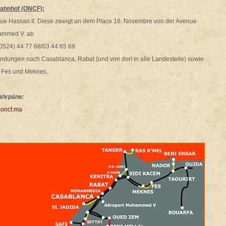
ahnhof (ONCF):
ue Hassan II. Diese zweigt an dem Place 16. Novembre von der Avenue
mmed V. ab
(0524) 44 77 68/03 44 65 69
indungen nach Casablanca, Rabat (und von dort in alle Landesteile) sowie
 Fes und Meknes.
ahrpäne:
oncf.ma