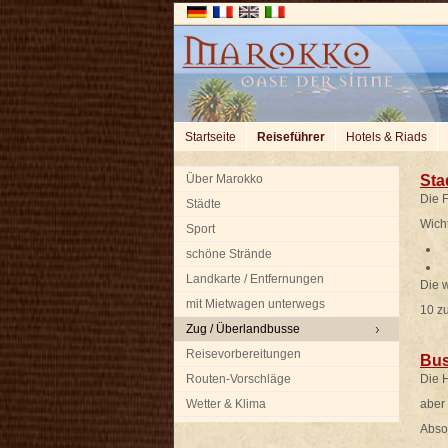
Startseite
Reiseführer
Hotels & Riads
Über Marokko
Sta
Die F
Städte
Wicht
Sport
P
schöne Strände
P
Landkarte / Entfernungen
Die w
mit Mietwagen unterwegs
10 z
Zug / Überlandbusse
Reisevorbereitungen
Bus
Routen-Vorschläge
Die H
Wetter & Klima
aber 
Absol