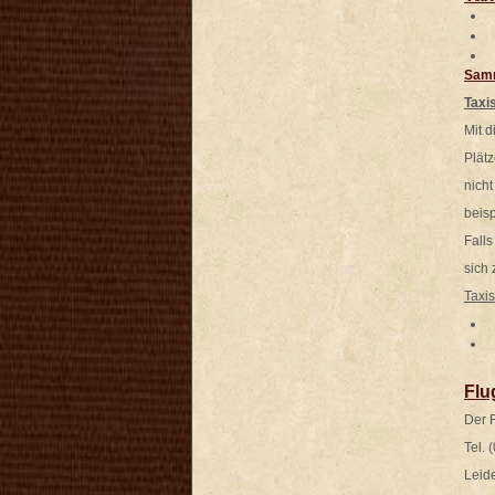
P
B
B
Samm
Taxi
Mit 
Plät
nicht
beis
Falls
sich
Taxi
B
P
Flu
Der 
Tel. 
Leide