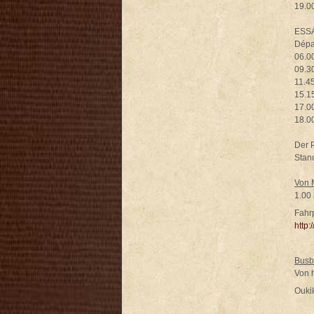
19.00
ESSA
Dépar
06.00
09.30
11.45
15.15
17.00
18.00
Der P
Stan
Von 
1.00 
Fahr
http:
Busb
Von 
Oukik