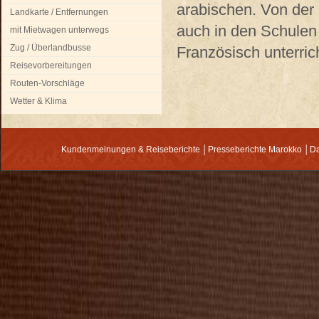
arabischen. Von der 
Landkarte / Entfernungen
auch in den Schulen 
mit Mietwagen unterwegs
Zug / Überlandbusse
Französisch unterrich
Reisevorbereitungen
Routen-Vorschläge
Wetter & Klima
Kundenmeinungen & Reiseberichte
│
Presseberichte Marokko
│
Da