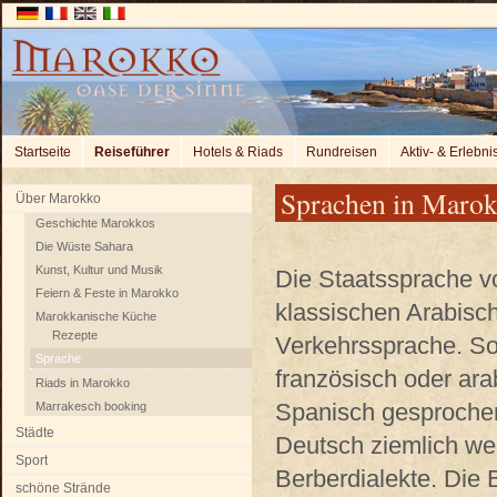
Startseite
Reiseführer
Hotels & Riads
Rundreisen
Aktiv- & Erlebni
Sprachen in Maro
Über Marokko
Geschichte Marokkos
Die Wüste Sahara
Kunst, Kultur und Musik
Die Staatssprache v
Feiern & Feste in Marokko
klassischen Arabisch
Marokkanische Küche
Rezepte
Verkehrssprache. So 
Sprache
französisch oder ar
Riads in Marokko
Spanisch gesprochen
Marrakesch booking
Städte
Deutsch ziemlich we
Sport
Berberdialekte. Die 
schöne Strände