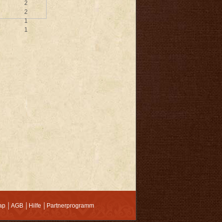
2
2
1
1
ap
│
AGB
│
Hilfe
│
Partnerprogramm