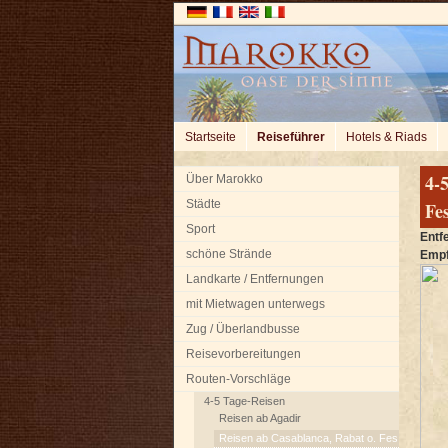
Startseite
Reiseführer
Hotels & Riads
4-
Über Marokko
Städte
Fe
Sport
Entf
schöne Strände
Empf
Landkarte / Entfernungen
mit Mietwagen unterwegs
Zug / Überlandbusse
Reisevorbereitungen
Routen-Vorschläge
4-5 Tage-Reisen
Reisen ab Agadir
Reisen ab Casablanca, Rabat o. Fes