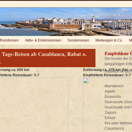
Rundreisen
Aktiv- & Erlebnisreisen
Sonderreisen
Mietwagen & Co.
M
Empfohlene 
5 Tage-Reisen ab Casablanca, Rabat o.
Die Anzahl der 
s
langjährigen Erf
ernung ca. 600 km
Entfernung
ca. 470 km (hin- 
Natürlich ist das
ohlene Reisedauer: 5-7
Empfohlene Reisedauer: 5-7
Marrakesch
Agadir
Essaouira
Ouarzazate (Dur
Ouarzazate (mit 
Zagora
Erfoud
Fes oder Mekne
Casablanca