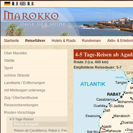
Startseite
Reiseführer
Hotels & Riads
Rundreisen
Aktiv- & Erlebni
4-5 Tage-Reisen ab Agad
Über Marokko
Städte
Route 3 (ca. 400 km)
Empfohlene Reisedauer:
5-7
Sport
schöne Strände
Landkarte / Entfernungen
mit Mietwagen unterwegs
Zug / Überlandbusse
Reisevorbereitungen
Routen-Vorschläge
4-5 Tage-Reisen
Reisen ab Agadir
Reisen ab Casablanca, Rabat o. Fes