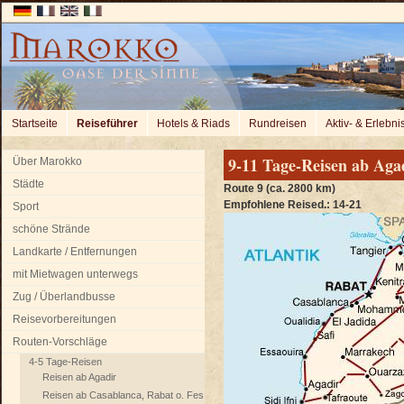
Startseite
Reiseführer
Hotels & Riads
Rundreisen
Aktiv- & Erlebni
9-11 Tage-Reisen ab Aga
Über Marokko
Städte
Route 9 (ca. 2800 km)
Empfohlene Reised.: 14-21
Sport
schöne Strände
Landkarte / Entfernungen
mit Mietwagen unterwegs
Zug / Überlandbusse
Reisevorbereitungen
Routen-Vorschläge
4-5 Tage-Reisen
Reisen ab Agadir
Reisen ab Casablanca, Rabat o. Fes