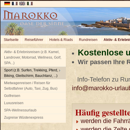
Startseite
Reiseführer
Hotels & Riads
Rundreisen
Aktiv- & Erlebn
Kostenlose u
Aktiv- & Erlebnisreisen (z.B. Kamel,
Landrover, Motorrad, Wellness, Golf,
Wir passen Ihre 
SPA...)
Sport (z.B. Surfen, Trekking, Pferd,
Biking, Gleitschirm, Bauchtanz, ...)
Info-Telefon zu Run
Mietwagenreisen / Reisen für
info@marokko-urlau
Selbstfahrer (Auto, Taxi, Zug, Bus)
Golfreisen
Luxusreisen
Häufig gestellt
SPA-Wellnessurlaub
Zugreise Wüstenexpress
werden die Fahrrä
werden die Zelte 