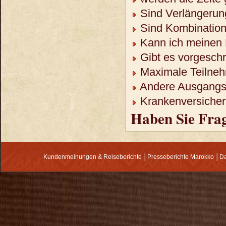
Sind Verlängerun
Sind Kombination
Kann ich meinen 
Gibt es vorgeschr
Maximale Teilneh
Andere Ausgangso
Krankenversicheru
Haben Sie Fra
Kundenmeinungen & Reiseberichte
│
Presseberichte Marokko
│
Da