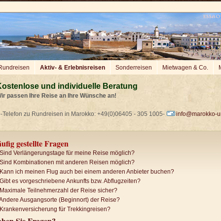
Rundreisen
Aktiv- & Erlebnisreisen
Sonderreisen
Mietwagen & Co.
ostenlose und individuelle Beratung
ir passen Ihre Reise an Ihre Wünsche an!
-Telefon zu Rundreisen in Marokko: +49(0)06405 - 305 1005-
info@marokko-u
ufig gestellte Fragen
Sind Verlängerungstage für meine Reise möglich?
Sind Kombinationen mit anderen Reisen möglich?
Kann ich meinen Flug auch bei einem anderen Anbieter buchen?
Gibt es vorgeschriebene Ankunfts bzw. Abflugzeiten?
Maximale Teilnehmerzahl der Reise sicher?
Andere Ausgangsorte (Beginnort) der Reise?
Krankenversicherung für Trekkingreisen?
ben Sie Fragen?