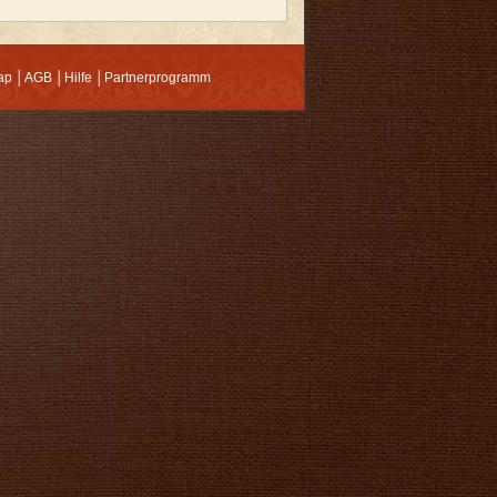
ap
│
AGB
│
Hilfe
│
Partnerprogramm