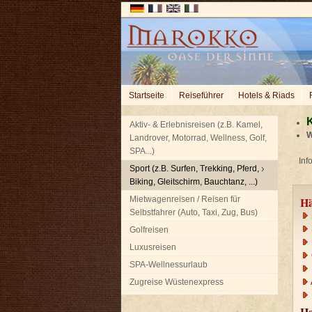
Startseite
Reiseführer
Hotels & Riads
K
Aktiv- & Erlebnisreisen (z.B. Kamel,
W
Landrover, Motorrad, Wellness, Golf,
SPA...)
Info
Sport (z.B. Surfen, Trekking, Pferd,
Biking, Gleitschirm, Bauchtanz, ...)
Mietwagenreisen / Reisen für
Hä
Selbstfahrer (Auto, Taxi, Zug, Bus)
Golfreisen
Luxusreisen
SPA-Wellnessurlaub
Zugreise Wüstenexpress
Ha