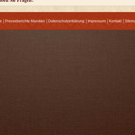
e
│
Presseberichte Marokko
│
Datenschutzerklärung
│
Impressum
│
Kontakt
│
Sitem