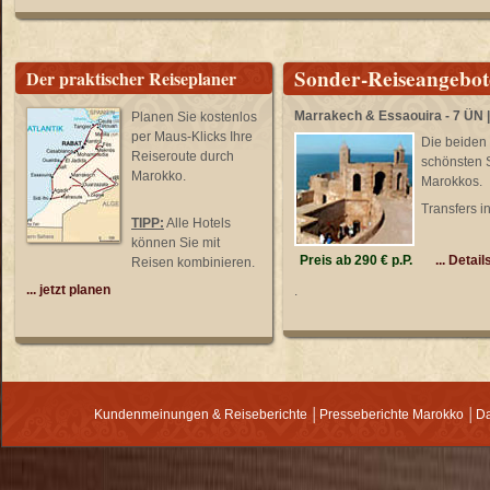
Sonder-Reiseangebo
Der praktischer Reiseplaner
Marrakech & Essaouira - 7 ÜN |
Planen Sie kostenlos
per Maus-Klicks Ihre
Die beiden
Reiseroute durch
schönsten 
Marokko.
Marokkos.
Transfers in
TIPP:
Alle Hotels
können Sie mit
Preis ab 290 € p.P.
... Detail
Reisen kombinieren.
... jetzt planen
.
Kundenmeinungen & Reiseberichte
│
Presseberichte Marokko
│
Da