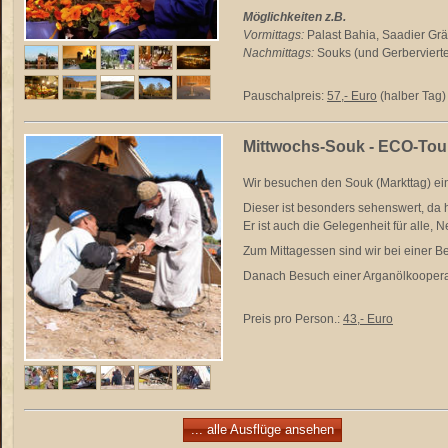
Möglichkeiten z.B.
Vormittags:
Palast Bahia, Saadier Grä
Nachmittags:
Souks (und Gerbervierte
Pauschalpreis:
57,- Euro
(halber Tag)
Mittwochs-Souk - ECO-Tou
Wir besuchen den Souk (Markttag) ein
Dieser ist besonders sehenswert, da
Er ist auch die Gelegenheit für alle, 
Zum Mittagessen sind wir bei einer B
Danach Besuch einer Arganölkooperati
Preis pro Person.:
43,- Euro
... alle Ausflüge ansehen