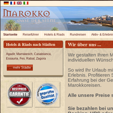
Startseite
Reiseführer
Hotels & Riads
Rundreisen
Aktiv- & Erlebni
Wir über uns ...
Hotels & Riads nach Städten
Agadir
,
Marrakesch
,
Casablanca
,
Wir gestalten Ihren 
Essauria
,
Fes
,
Rabat
,
Zagora
individuellen Wünsc
... mehr Städte
So wird Ihr Urlaub m
Erlebnis. Profitieren
Erfahrung bei der Ge
Marokkoreisen.
Alle unsere Preise 
Sie bezahlen bei un