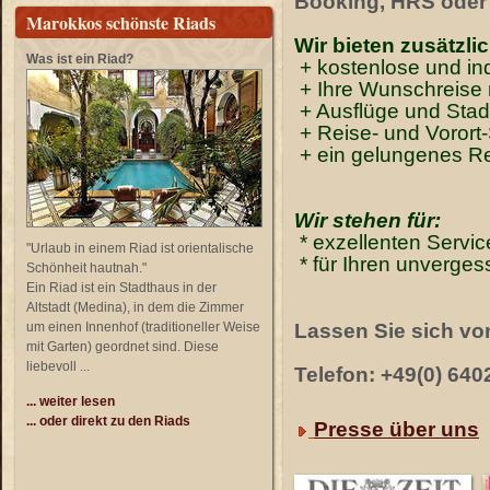
Booking, HRS oder 
Marokkos schönste Riads
Wir bieten zusätzlic
Was ist ein Riad?
+ kostenlose und in
+
Ihre Wunschreise
+ Ausflüge und Stad
+ Reise- und Vorort
+ ein gelungenes Re
Wir stehen für:
* exzellenten Servic
"Urlaub in einem Riad ist orientalische
* für Ihren unverge
Schönheit hautnah."
Ein Riad ist ein Stadthaus in der
Altstadt (Medina), in dem die Zimmer
um einen Innenhof (traditioneller Weise
Lassen Sie sich vo
mit Garten) geordnet sind. Diese
liebevoll ...
Telefon: +49(0) 640
... weiter lesen
... oder direkt zu den Riads
Presse über uns