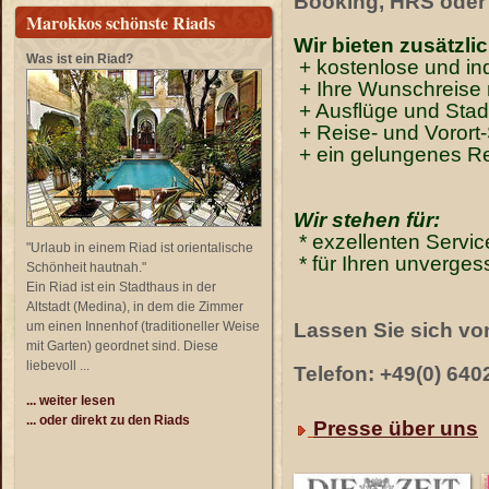
Booking, HRS oder 
Marokkos schönste Riads
Wir bieten zusätzlic
Was ist ein Riad?
+ kostenlose und in
+
Ihre Wunschreise
+ Ausflüge und Stad
+ Reise- und Vorort
+ ein gelungenes Re
Wir stehen für:
* exzellenten Servic
"Urlaub in einem Riad ist orientalische
* für Ihren unverge
Schönheit hautnah."
Ein Riad ist ein Stadthaus in der
Altstadt (Medina), in dem die Zimmer
um einen Innenhof (traditioneller Weise
Lassen Sie sich vo
mit Garten) geordnet sind. Diese
liebevoll ...
Telefon: +49(0) 640
... weiter lesen
... oder direkt zu den Riads
Presse über uns