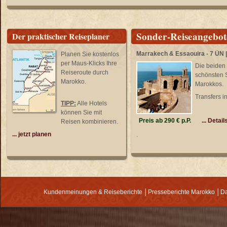
Sonder-Reiseangebo
Der praktischer Reiseplaner
Marrakech & Essaouira - 7 ÜN |
Planen Sie kostenlos
per Maus-Klicks Ihre
Die beiden
Reiseroute durch
schönsten 
Marokko.
Marokkos.
Transfers in
TIPP:
Alle Hotels
können Sie mit
Preis ab 290 € p.P.
... Detail
Reisen kombinieren.
... jetzt planen
.
Kundenmeinungen & Reiseberichte
│
Presseberichte Marokko
│
Da