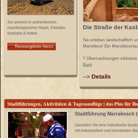
Sie wohnen in authentischen,
Die Straße der Kas
marokkotypischen Riads, Palästen,
Kasbahs & Hotels.
Sie erleben landschaftlich u
Marokkos! Ein Marokkourlaub
... Reiseangebote hierzu
7 Übernachtungen inklusive
Euro
-->
Details
Stadtführungen, Aktivitäten & Tagesausflüge | das Plus für
Stadtführung Marrakesch (
Genießen Sie eine individuelle deuts
mit individuellem und lizensierten Stad