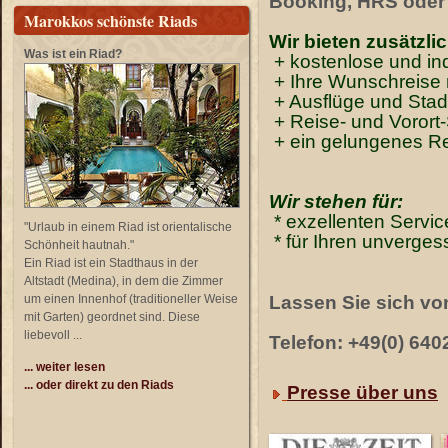
Booking, HRS oder 
Marokkos schönste Riads
Wir bieten zusätzlic
Was ist ein Riad?
+ kostenlose und in
+
Ihre Wunschreise
+ Ausflüge und Stad
+ Reise- und Vorort
+ ein gelungenes Re
Wir stehen für:
* exzellenten Servic
"Urlaub in einem Riad ist orientalische
* für Ihren unverge
Schönheit hautnah."
Ein Riad ist ein Stadthaus in der
Altstadt (Medina), in dem die Zimmer
um einen Innenhof (traditioneller Weise
Lassen Sie sich vo
mit Garten) geordnet sind. Diese
liebevoll ...
Telefon: +49(0) 640
... weiter lesen
... oder direkt zu den Riads
Presse über uns