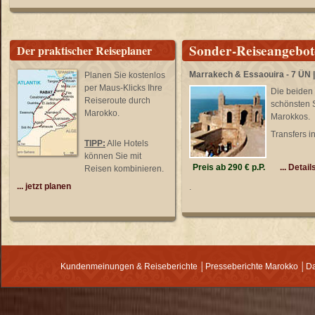
Sonder-Reiseangebo
Der praktischer Reiseplaner
Marrakech & Essaouira - 7 ÜN |
Planen Sie kostenlos
per Maus-Klicks Ihre
Die beiden
Reiseroute durch
schönsten 
Marokko.
Marokkos.
Transfers in
TIPP:
Alle Hotels
können Sie mit
Preis ab 290 € p.P.
... Detail
Reisen kombinieren.
... jetzt planen
.
Kundenmeinungen & Reiseberichte
│
Presseberichte Marokko
│
Da