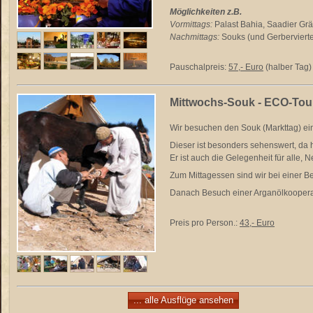
Möglichkeiten z.B.
Vormittags:
Palast Bahia, Saadier Grä
Nachmittags:
Souks (und Gerbervierte
Pauschalpreis:
57,- Euro
(halber Tag)
Mittwochs-Souk - ECO-Tou
Wir besuchen den Souk (Markttag) ein
Dieser ist besonders sehenswert, da
Er ist auch die Gelegenheit für alle, 
Zum Mittagessen sind wir bei einer B
Danach Besuch einer Arganölkooperati
Preis pro Person.:
43,- Euro
... alle Ausflüge ansehen