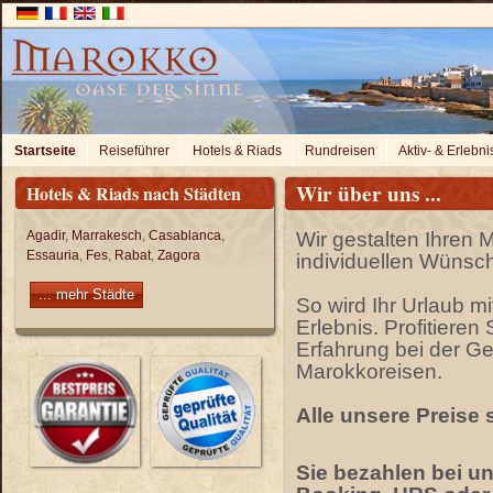
Startseite
Reiseführer
Hotels & Riads
Rundreisen
Aktiv- & Erlebni
Wir über uns ...
Hotels & Riads nach Städten
Agadir
,
Marrakesch
,
Casablanca
,
Wir gestalten Ihren 
Essauria
,
Fes
,
Rabat
,
Zagora
individuellen Wünsc
... mehr Städte
So wird Ihr Urlaub m
Erlebnis. Profitieren
Erfahrung bei der Ge
Marokkoreisen.
Alle unsere Preise 
Sie bezahlen bei un